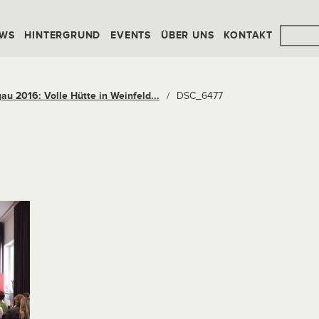
WS
HINTERGRUND
EVENTS
ÜBER UNS
KONTAKT
 2016: Volle Hütte in Weinfeld...
/
DSC_6477