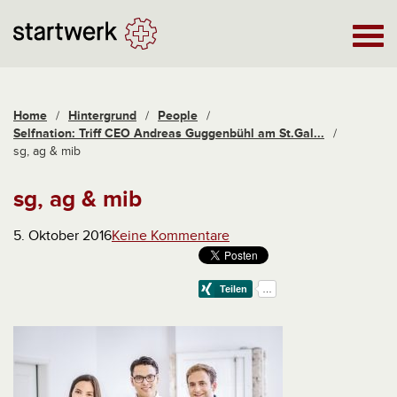
Home
/
Hintergrund
/
People
/
Selfnation: Triff CEO Andreas Guggenbühl am St.Gal...
/
sg, ag & mib
sg, ag & mib
5. Oktober 2016
Keine Kommentare