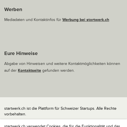
Werben
Mediadaten und Kontaktinfos für
Werbung bei startwerk.ch
Eure Hinweise
Abgabe von Hinweisen und weitere Kontaktmöglichkeiten können
auf der
Kontaktseite
gefunden werden.
startwerk.ch ist die Plattform für Schweizer Startups. Alle Rechte
vorbehalten.
Impressum
startwerk.ch verwendet Cookies, die für die Funktionalität und das