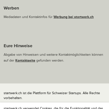
Werben
Mediadaten und Kontaktinfos für
Werbung bei startwerk.ch
Eure Hinweise
Abgabe von Hinweisen und weitere Kontaktmöglichkeiten können
auf der
Kontaktseite
gefunden werden.
startwerk.ch ist die Plattform für Schweizer Startups. Alle Rechte
vorbehalten.
Impressum
startwerk.ch verwendet Cookies, die für die Funktionalität und das