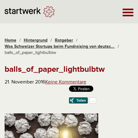
Home
/
Hintergrund
/
Ratgeber
/
Was Schweizer Startups beim Fundraising von deutsc...
/
balls_of_paper_lightbulbtw
balls_of_paper_lightbulbtw
21. November 2016
Keine Kommentare