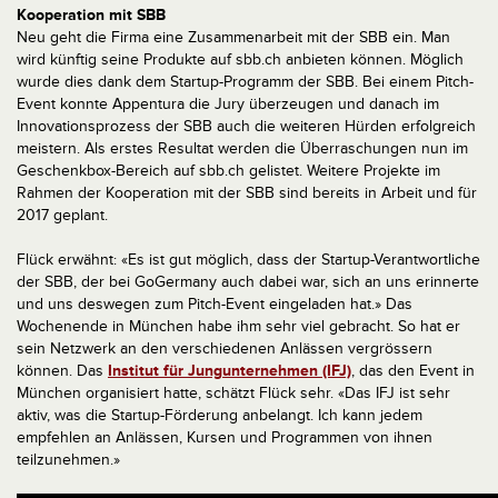
Kooperation mit SBB
Neu geht die Firma eine Zusammenarbeit mit der SBB ein. Man
wird künftig seine Produkte auf sbb.ch anbieten können. Möglich
wurde dies dank dem Startup-Programm der SBB. Bei einem Pitch-
Event konnte Appentura die Jury überzeugen und danach im
Innovationsprozess der SBB auch die weiteren Hürden erfolgreich
meistern. Als erstes Resultat werden die Überraschungen nun im
Geschenkbox-Bereich auf sbb.ch gelistet. Weitere Projekte im
Rahmen der Kooperation mit der SBB sind bereits in Arbeit und für
2017 geplant.
Flück erwähnt: «Es ist gut möglich, dass der Startup-Verantwortliche
der SBB, der bei GoGermany auch dabei war, sich an uns erinnerte
und uns deswegen zum Pitch-Event eingeladen hat.» Das
Wochenende in München habe ihm sehr viel gebracht. So hat er
sein Netzwerk an den verschiedenen Anlässen vergrössern
können. Das
Institut für Jungunternehmen (IFJ)
, das den Event in
München organisiert hatte, schätzt Flück sehr. «Das IFJ ist sehr
aktiv, was die Startup-Förderung anbelangt. Ich kann jedem
empfehlen an Anlässen, Kursen und Programmen von ihnen
teilzunehmen.»