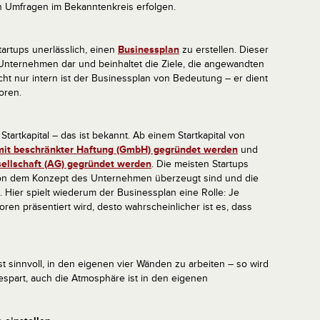
 Umfragen im Bekanntenkreis erfolgen.
tartups unerlässlich, einen
Businessplan
zu erstellen. Dieser
 Unternehmen dar und beinhaltet die Ziele, die angewandten
ht nur intern ist der Businessplan von Bedeutung – er dient
oren.
tartkapital – das ist bekannt. Ab einem Startkapital von
mit beschränkter Haftung (GmbH) gegründet werden
und
ellschaft (AG) gegründet werden
. Die meisten Startups
e von dem Konzept des Unternehmen überzeugt sind und die
 Hier spielt wiederum der Businessplan eine Rolle: Je
ren präsentiert wird, desto wahrscheinlicher ist es, dass
st sinnvoll, in den eigenen vier Wänden zu arbeiten – so wird
espart, auch die Atmosphäre ist in den eigenen