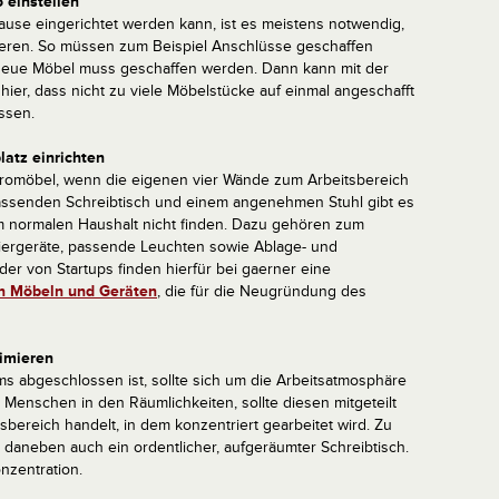
 einstellen
hause eingerichtet werden kann, ist es meistens notwendig,
eren. So müssen zum Beispiel Anschlüsse geschaffen
 neue Möbel muss geschaffen werden. Dann kann mit der
ier, dass nicht zu viele Möbelstücke auf einmal angeschafft
ssen.
atz einrichten
Büromöbel, wenn die eigenen vier Wände zum Arbeitsbereich
assenden Schreibtisch und einem angenehmen Stuhl gibt es
em normalen Haushalt nicht finden. Dazu gehören zum
niergeräte, passende Leuchten sowie Ablage- und
er von Startups finden hierfür bei gaerner eine
n Möbeln und Geräten
, die für die Neugründung des
imieren
 abgeschlossen ist, sollte sich um die Arbeitsatmosphäre
nschen in den Räumlichkeiten, sollte diesen mitgeteilt
bereich handelt, in dem konzentriert gearbeitet wird. Zu
 daneben auch ein ordentlicher, aufgeräumter Schreibtisch.
nzentration.