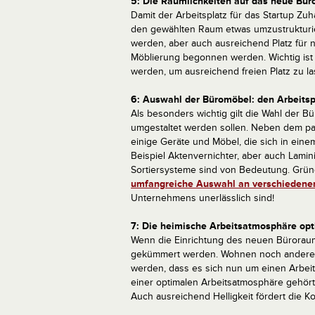
5: Die Räumlichkeiten auf das neue Büro
Damit der Arbeitsplatz für das Startup Zu
den gewählten Raum etwas umzustrukturi
werden, aber auch ausreichend Platz für
Möblierung begonnen werden. Wichtig ist h
werden, um ausreichend freien Platz zu la
6: Auswahl der Büromöbel: den Arbeitspl
Als besonders wichtig gilt die Wahl der 
umgestaltet werden sollen. Neben dem p
einige Geräte und Möbel, die sich in ein
Beispiel Aktenvernichter, aber auch Lami
Sortiersysteme sind von Bedeutung. Gründ
umfangreiche Auswahl an verschiedene
Unternehmens unerlässlich sind!
7: Die heimische Arbeitsatmosphäre opt
Wenn die Einrichtung des neuen Büroraums
gekümmert werden. Wohnen noch andere Me
werden, dass es sich nun um einen Arbeits
einer optimalen Arbeitsatmosphäre gehört
Auch ausreichend Helligkeit fördert die Ko