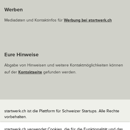
Werben
Mediadaten und Kontaktinfos für
Werbung bei startwerk.ch
Eure Hinweise
Abgabe von Hinweisen und weitere Kontaktmöglichkeiten können
auf der
Kontaktseite
gefunden werden.
startwerk.ch ist die Plattform für Schweizer Startups. Alle Rechte
vorbehalten.
Impressum
startwerk.ch verwendet Cookies, die für die Funktionalität und das