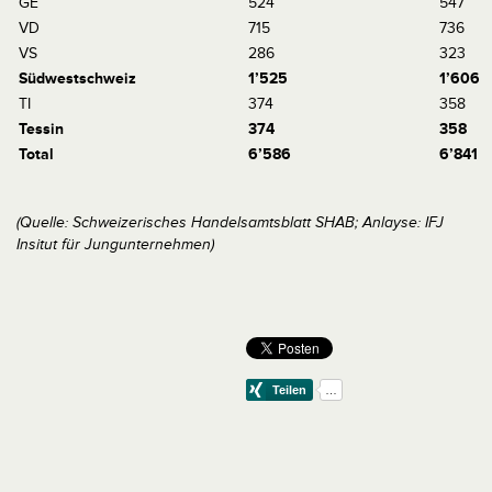
GE
524
547
VD
715
736
VS
286
323
Südwestschweiz
1’525
1’606
TI
374
358
Tessin
374
358
Total
6’586
6’841
(Quelle: Schweizerisches Handelsamtsblatt SHAB; Anlayse: IFJ
Insitut für Jungunternehmen)