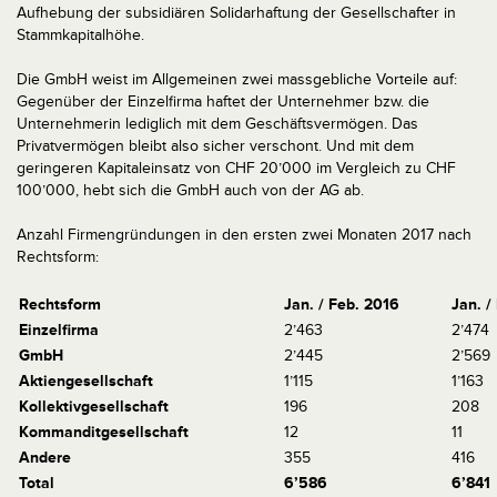
Aufhebung der subsidiären Solidarhaftung der Gesellschafter in
Stammkapitalhöhe.
Die GmbH weist im Allgemeinen zwei massgebliche Vorteile auf:
Gegenüber der Einzelfirma haftet der Unternehmer bzw. die
Unternehmerin lediglich mit dem Geschäftsvermögen. Das
Privatvermögen bleibt also sicher verschont. Und mit dem
geringeren Kapitaleinsatz von CHF 20’000 im Vergleich zu CHF
100’000, hebt sich die GmbH auch von der AG ab.
Anzahl Firmengründungen in den ersten zwei Monaten 2017 nach
Rechtsform:
Rechtsform
Jan. / Feb. 2016
Jan. /
Einzelfirma
2’463
2’474
GmbH
2’445
2’569
Aktiengesellschaft
1’115
1’163
Kollektivgesellschaft
196
208
Kommanditgesellschaft
12
11
Andere
355
416
Total
6
’
586
6
’
841