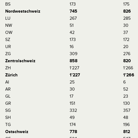
BS
173
175
Nordwestschweiz
745
826
LU
267
285
NW
51
30
OW
42
37
SZ
173
172
UR
16
20
ZG
309
276
Zentralschweiz
858
820
ZH
1’227
1’266
Zürich
1’227
1’266
AI
25
6
AR
30
52
GL
17
23
GR
151
130
SG
332
357
SH
49
48
TG
174
196
Ostschweiz
778
812