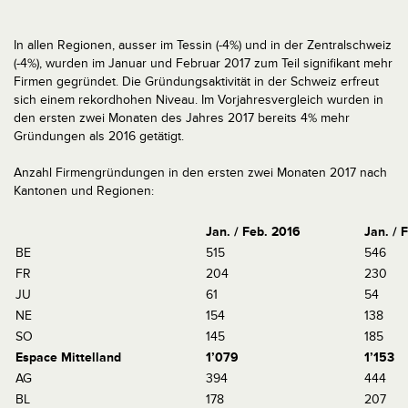
In allen Regionen, ausser im Tessin (-4%) und in der Zentralschweiz
(-4%), wurden im Januar und Februar 2017 zum Teil signifikant mehr
Firmen gegründet. Die Gründungsaktivität in der Schweiz erfreut
sich einem rekordhohen Niveau. Im Vorjahresvergleich wurden in
den ersten zwei Monaten des Jahres 2017 bereits 4% mehr
Gründungen als 2016 getätigt.
Anzahl Firmengründungen in den ersten zwei Monaten 2017 nach
Kantonen und Regionen:
Jan. / Feb. 2016
Jan. / 
BE
515
546
FR
204
230
JU
61
54
NE
154
138
SO
145
185
Espace Mittelland
1’079
1’153
AG
394
444
BL
178
207