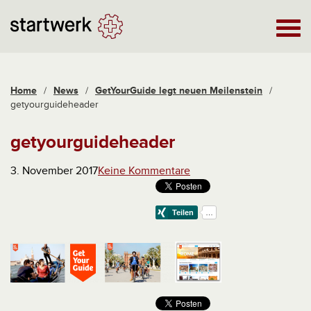
Home
/
News
/
GetYourGuide legt neuen Meilenstein
/
getyourguideheader
getyourguideheader
3. November 2017
Keine Kommentare