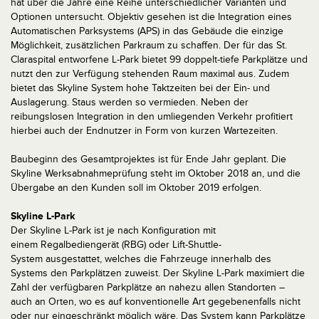
hat über die Jahre eine Reihe unterschiedlicher Varianten und
Optionen untersucht. Objektiv gesehen ist die Integration eines
Automatischen Parksystems (APS) in das Gebäude die einzige
Möglichkeit, zusätzlichen Parkraum zu schaffen. Der für das St.
Claraspital entworfene L-Park bietet 99 doppelt-tiefe Parkplätze und
nutzt den zur Verfügung stehenden Raum maximal aus. Zudem
bietet das Skyline System hohe Taktzeiten bei der Ein- und
Auslagerung. Staus werden so vermieden. Neben der
reibungslosen Integration in den umliegenden Verkehr profitiert
hierbei auch der Endnutzer in Form von kurzen Wartezeiten.
Baubeginn des Gesamtprojektes ist für Ende Jahr geplant. Die
Skyline Werksabnahmeprüfung steht im Oktober 2018 an, und die
Übergabe an den Kunden soll im Oktober 2019 erfolgen.
Skyline L-Park
Der Skyline L-Park ist je nach Konfiguration mit
einem Regalbediengerät (RBG) oder Lift-Shuttle-
System ausgestattet, welches die Fahrzeuge innerhalb des
Systems den Parkplätzen zuweist. Der Skyline L-Park maximiert die
Zahl der verfügbaren Parkplätze an nahezu allen Standorten –
auch an Orten, wo es auf konventionelle Art gegebenenfalls nicht
oder nur eingeschränkt möglich wäre. Das System kann Parkplätze