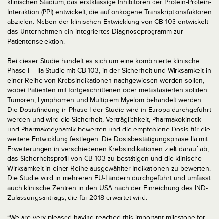
klinischen Stadium, das erstklassige Inhibitoren der Protein-Protein-
Interaktion (PPI) entwickelt, die auf onkogene Transkriptionsfaktoren
abzielen. Neben der klinischen Entwicklung von CB-103 entwickelt
das Unternehmen ein integriertes Diagnoseprogramm zur
Patientenselektion.
Bei dieser Studie handelt es sich um eine kombinierte klinische
Phase I – lla-Studie mit CB-103, in der Sicherheit und Wirksamkeit in
einer Reihe von Krebsindikationen nachgewiesen werden sollen,
wobei Patienten mit fortgeschrittenen oder metastasierten soliden
Tumoren, Lymphomen und Multiplem Myelom behandelt werden.
Die Dosisfindung in Phase I der Studie wird in Europa durchgeführt
werden und wird die Sicherheit, Verträglichkeit, Pharmakokinetik
und Pharmakodynamik bewerten und die empfohlene Dosis für die
weitere Entwicklung festlegen. Die Dosisbestätigungsphase lla mit
Erweiterungen in verschiedenen Krebsindikationen zielt darauf ab,
das Sicherheitsprofil von CB-103 zu bestätigen und die klinische
Wirksamkeit in einer Reihe ausgewählter Indikationen zu bewerten.
Die Studie wird in mehreren EU-Ländern durchgeführt und umfasst
auch klinische Zentren in den USA nach der Einreichung des IND-
Zulassungsantrags, die für 2018 erwartet wird.
“We are very pleased having reached this important milestone for