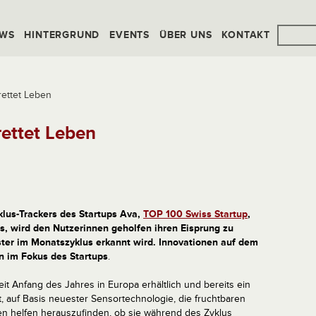
WS
HINTERGRUND
EVENTS
ÜBER UNS
KONTAKT
rettet Leben
rettet Leben
klus-Trackers des Startups Ava,
TOP 100 Swiss Startup
,
, wird den Nutzerinnen geholfen ihren Eisprung zu
ter im Monatszyklus erkannt wird. Innovationen auf dem
n im Fokus des Startups
.
it Anfang des Jahres in Europa erhältlich und bereits ein
t, auf Basis neuester Sensortechnologie, die fruchtbaren
en helfen herauszufinden, ob sie während des Zyklus