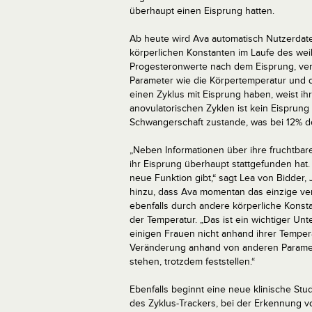
überhaupt einen Eisprung hatten.
Ab heute wird Ava automatisch Nutzerdat
körperlichen Konstanten im Laufe des wei
Progesteronwerte nach dem Eisprung, ver
Parameter wie die Körpertemperatur und di
einen Zyklus mit Eisprung haben, weist ih
anovulatorischen Zyklen ist kein Eispru
Schwangerschaft zustande, was bei 12% der
„Neben Informationen über ihre fruchtba
ihr Eisprung überhaupt stattgefunden hat.
neue Funktion gibt,“ sagt Lea von Bidder,
hinzu, dass Ava momentan das einzige ver
ebenfalls durch andere körperliche Konst
der Temperatur. „Das ist ein wichtiger Un
einigen Frauen nicht anhand ihrer Temper
Veränderung anhand von anderen Paramet
stehen, trotzdem feststellen.“
Ebenfalls beginnt eine neue klinische Stud
des Zyklus-Trackers, bei der Erkennung v