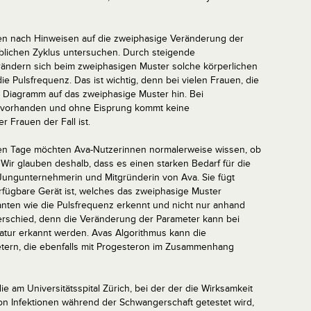
en nach Hinweisen auf die zweiphasige Veränderung der
blichen Zyklus untersuchen. Durch steigende
ändern sich beim zweiphasigen Muster solche körperlichen
e Pulsfrequenz. Das ist wichtig, denn bei vielen Frauen, die
r Diagramm auf das zweiphasige Muster hin. Bei
ng vorhanden und ohne Eisprung kommt keine
 Frauen der Fall ist.
ren Tage möchten Ava-Nutzerinnen normalerweise wissen, ob
 Wir glauben deshalb, dass es einen starken Bedarf für die
 Jungunternehmerin und Mitgründerin von Ava. Sie fügt
fügbare Gerät ist, welches das zweiphasige Muster
anten wie die Pulsfrequenz erkennt und nicht nur anhand
terschied, denn die Veränderung der Parameter kann bei
atur erkannt werden. Avas Algorithmus kann die
ern, die ebenfalls mit Progesteron im Zusammenhang
ie am Universitätsspital Zürich, bei der der die Wirksamkeit
on Infektionen während der Schwangerschaft getestet wird,