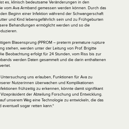
 ist es, klinisch bedeutsame Veränderungen in den
 die vom Ava Armband gemessen werden können. Durch das
 den Beginn einer Infektion während der Schwangerschaft
tter und Kind lebensgefährlich sein und zu Frühgeburten
ssere Behandlungen ermöglicht werden und so die
eduzieren.
eitigem Blasensprung (PPROM – preterm premature rupture
g stehen, werden unter der Leitung von Prof. Brigitte
Die Beobachtung erfolgt für 24 Stunden, vom Riss bis zur
rmbands werden Daten gesammelt und die darin enthaltenen
ertet.
er Untersuchung uns erlauben, Funktionen für Ava zu
unserer Nutzerinnen überwachen und Komplikationen
fektionen frühzeitig zu erkennen, könnte damit signifikant
s Vizepräsident der Abteilung Forschung und Entwicklung.
t auf unserem Weg eine Technologie zu entwickeln, die das
 eventuell sogar retten kann.“