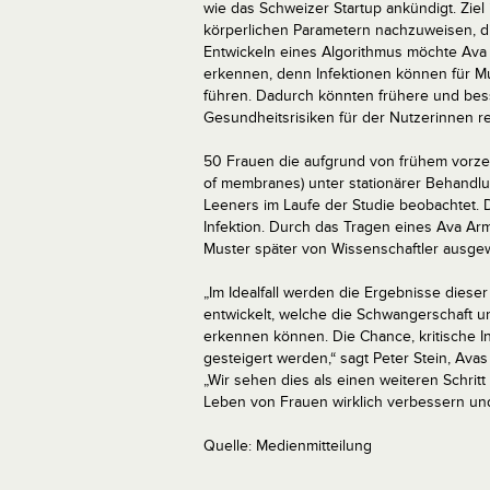
wie das Schweizer Startup ankündigt. Ziel
körperlichen Parametern nachzuweisen,
Entwickeln eines Algorithmus möchte Ava
erkennen, denn Infektionen können für Mu
führen. Dadurch könnten frühere und be
Gesundheitsrisiken für der Nutzerinnen r
50 Frauen die aufgrund von frühem vorz
of membranes) unter stationärer Behandlun
Leeners im Laufe der Studie beobachtet. 
Infektion. Durch das Tragen eines Ava A
Muster später von Wissenschaftler ausgew
„Im Idealfall werden die Ergebnisse dies
entwickelt, welche die Schwangerschaft 
erkennen können. Die Chance, kritische In
gesteigert werden,“ sagt Peter Stein, Ava
„Wir sehen dies als einen weiteren Schrit
Leben von Frauen wirklich verbessern und
Quelle: Medienmitteilung