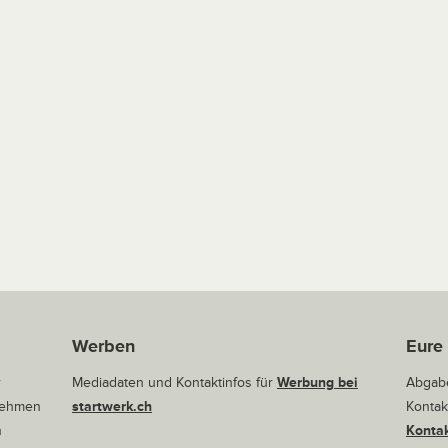
Werben
Eure
r
Mediadaten und Kontaktinfos für
Werbung bei
Abgabe
rnehmen
startwerk.ch
Kontak
n
Kontak