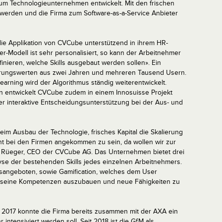
 zum Technologieunternehmen entwickelt. Mit den frischen
werden und die Firma zum Software-as-a-Service Anbieter
 Applikation von CVCube unterstützend in ihrem HR-
r-Modell ist sehr personalisiert, so kann der Arbeitnehmer
ieren, welche Skills ausgebaut werden sollen». Ein
hrungswerten aus zwei Jahren und mehreren Tausend Usern.
 Learning wird der Algorithmus ständig weiterentwickelt.
 entwickelt CVCube zudem in einem Innosuisse Projekt
er interaktive Entscheidungsunterstützung bei der Aus- und
 beim Ausbau der Technologie, frisches Kapital die Skalierung
eint bei den Firmen angekommen zu sein, da wollen wir zur
scal Rüeger, CEO der CVCube AG. Das Unternehmen bietet drei
yse der bestehenden Skills jedes einzelnen Arbeitnehmers.
sangeboten, sowie Gamification, welches dem User
se seine Kompetenzen auszubauen und neue Fähigkeiten zu
 2017 konnte die Firma bereits zusammen mit der AXA ein
r intensiviert werden soll. Seit 2018 ist die GfM als