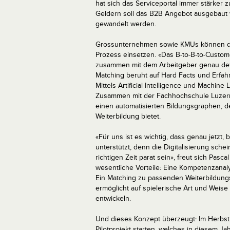
hat sich das Serviceportal immer stärker
Geldern soll das B2B Angebot ausgebaut 
gewandelt werden.
Grossunternehmen sowie KMUs können die
Prozess einsetzen. «Das B-to-B-to-Custome
zusammen mit dem Arbeitgeber genau defin
Matching beruht auf Hard Facts und Erfa
Mittels Artificial Intelligence und Machine
Zusammen mit der Fachhochschule Luzern
einen automatisierten Bildungsgraphen, d
Weiterbildung bietet.
«Für uns ist es wichtig, dass genau jetzt,
unterstützt, denn die Digitalisierung sch
richtigen Zeit parat sein», freut sich Pa
wesentliche Vorteile: Eine Kompetenzanal
Ein Matching zu passenden Weiterbildung
ermöglicht auf spielerische Art und Wei
entwickeln.
Und dieses Konzept überzeugt: Im Herbst
Pilotprojekt starten, welches in diesem Jah