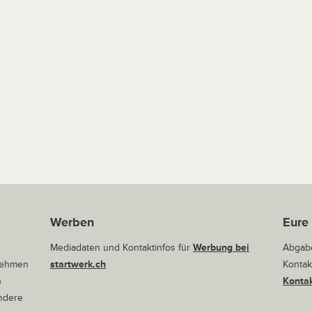
Werben
Eure
r
Mediadaten und Kontaktinfos für
Werbung bei
Abgabe
rnehmen
startwerk.ch
Kontak
n
Kontak
andere