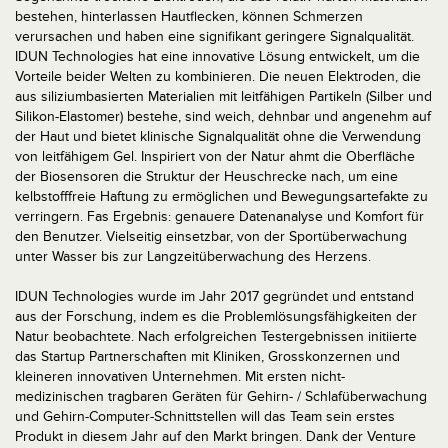
bestehen, hinterlassen Hautflecken, können Schmerzen
verursachen und haben eine signifikant geringere Signalqualität.
IDUN Technologies hat eine innovative Lösung entwickelt, um die
Vorteile beider Welten zu kombinieren. Die neuen Elektroden, die
aus siliziumbasierten Materialien mit leitfähigen Partikeln (Silber und
Silikon-Elastomer) bestehe, sind weich, dehnbar und angenehm auf
der Haut und bietet klinische Signalqualität ohne die Verwendung
von leitfähigem Gel. Inspiriert von der Natur ahmt die Oberfläche
der Biosensoren die Struktur der Heuschrecke nach, um eine
kelbstofffreie Haftung zu ermöglichen und Bewegungsartefakte zu
verringern. Fas Ergebnis: genauere Datenanalyse und Komfort für
den Benutzer. Vielseitig einsetzbar, von der Sportüberwachung
unter Wasser bis zur Langzeitüberwachung des Herzens.
IDUN Technologies wurde im Jahr 2017 gegründet und entstand
aus der Forschung, indem es die Problemlösungsfähigkeiten der
Natur beobachtete. Nach erfolgreichen Testergebnissen initiierte
das Startup Partnerschaften mit Kliniken, Grosskonzernen und
kleineren innovativen Unternehmen. Mit ersten nicht-
medizinischen tragbaren Geräten für Gehirn- / Schlafüberwachung
und Gehirn-Computer-Schnittstellen will das Team sein erstes
Produkt in diesem Jahr auf den Markt bringen. Dank der Venture