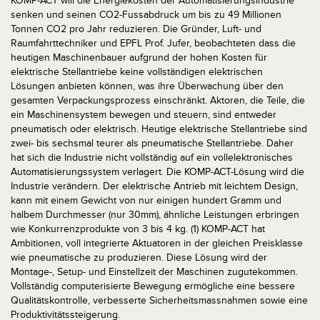
KOMP-ACT will die Energiekosten der Automatisierungsindustrie
senken und seinen CO2-Fussabdruck um bis zu 49 Millionen
Tonnen CO2 pro Jahr reduzieren. Die Gründer, Luft- und
Raumfahrttechniker und EPFL Prof. Jufer, beobachteten dass die
heutigen Maschinenbauer aufgrund der hohen Kosten für
elektrische Stellantriebe keine vollständigen elektrischen
Lösungen anbieten können, was ihre Überwachung über den
gesamten Verpackungsprozess einschränkt. Aktoren, die Teile, die
ein Maschinensystem bewegen und steuern, sind entweder
pneumatisch oder elektrisch. Heutige elektrische Stellantriebe sind
zwei- bis sechsmal teurer als pneumatische Stellantriebe. Daher
hat sich die Industrie nicht vollständig auf ein vollelektronisches
Automatisierungssystem verlagert. Die KOMP-ACT-Lösung wird die
Industrie verändern. Der elektrische Antrieb mit leichtem Design,
kann mit einem Gewicht von nur einigen hundert Gramm und
halbem Durchmesser (nur 30mm), ähnliche Leistungen erbringen
wie Konkurrenzprodukte von 3 bis 4 kg. (1) KOMP-ACT hat
Ambitionen, voll integrierte Aktuatoren in der gleichen Preisklasse
wie pneumatische zu produzieren. Diese Lösung wird der
Montage-, Setup- und Einstellzeit der Maschinen zugutekommen.
Vollständig computerisierte Bewegung ermögliche eine bessere
Qualitätskontrolle, verbesserte Sicherheitsmassnahmen sowie eine
Produktivitätssteigerung.