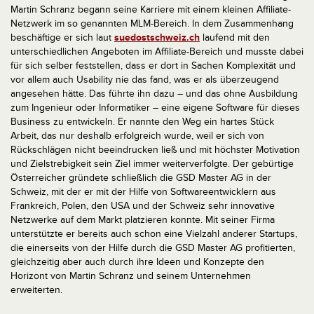
Martin Schranz begann seine Karriere mit einem kleinen Affiliate-
Netzwerk im so genannten MLM-Bereich. In dem Zusammenhang
beschäftige er sich laut
suedostschweiz.ch
laufend mit den
unterschiedlichen Angeboten im Affiliate-Bereich und musste dabei
für sich selber feststellen, dass er dort in Sachen Komplexität und
vor allem auch Usability nie das fand, was er als überzeugend
angesehen hätte. Das führte ihn dazu – und das ohne Ausbildung
zum Ingenieur oder Informatiker – eine eigene Software für dieses
Business zu entwickeln. Er nannte den Weg ein hartes Stück
Arbeit, das nur deshalb erfolgreich wurde, weil er sich von
Rückschlägen nicht beeindrucken ließ und mit höchster Motivation
und Zielstrebigkeit sein Ziel immer weiterverfolgte. Der gebürtige
Österreicher gründete schließlich die GSD Master AG in der
Schweiz, mit der er mit der Hilfe von Softwareentwicklern aus
Frankreich, Polen, den USA und der Schweiz sehr innovative
Netzwerke auf dem Markt platzieren konnte. Mit seiner Firma
unterstützte er bereits auch schon eine Vielzahl anderer Startups,
die einerseits von der Hilfe durch die GSD Master AG profitierten,
gleichzeitig aber auch durch ihre Ideen und Konzepte den
Horizont von Martin Schranz und seinem Unternehmen
erweiterten.