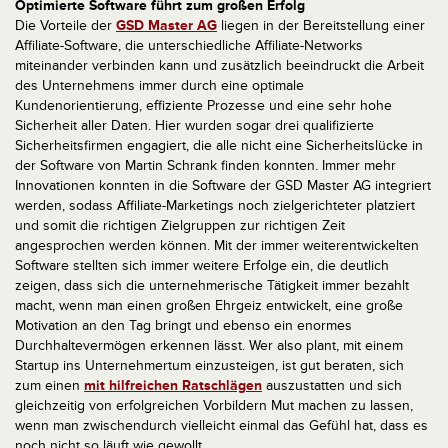
Optimierte Software führt zum großen Erfolg
Die Vorteile der
GSD Master AG
liegen in der Bereitstellung einer
Affiliate-Software, die unterschiedliche Affiliate-Networks
miteinander verbinden kann und zusätzlich beeindruckt die Arbeit
des Unternehmens immer durch eine optimale
Kundenorientierung, effiziente Prozesse und eine sehr hohe
Sicherheit aller Daten. Hier wurden sogar drei qualifizierte
Sicherheitsfirmen engagiert, die alle nicht eine Sicherheitslücke in
der Software von Martin Schrank finden konnten. Immer mehr
Innovationen konnten in die Software der GSD Master AG integriert
werden, sodass Affiliate-Marketings noch zielgerichteter platziert
und somit die richtigen Zielgruppen zur richtigen Zeit
angesprochen werden können. Mit der immer weiterentwickelten
Software stellten sich immer weitere Erfolge ein, die deutlich
zeigen, dass sich die unternehmerische Tätigkeit immer bezahlt
macht, wenn man einen großen Ehrgeiz entwickelt, eine große
Motivation an den Tag bringt und ebenso ein enormes
Durchhaltevermögen erkennen lässt. Wer also plant, mit einem
Startup ins Unternehmertum einzusteigen, ist gut beraten, sich
zum einen
mit hilfreichen Ratschlägen
auszustatten und sich
gleichzeitig von erfolgreichen Vorbildern Mut machen zu lassen,
wenn man zwischendurch vielleicht einmal das Gefühl hat, dass es
noch nicht so läuft wie gewollt.