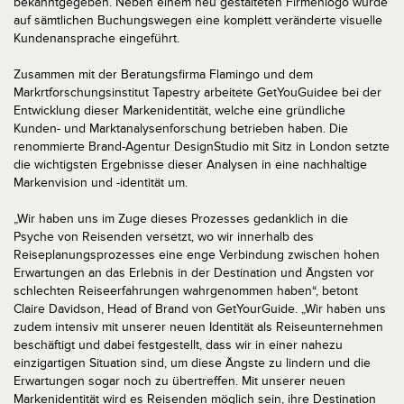
bekanntgegeben. Neben einem neu gestalteten Firmenlogo wurde
auf sämtlichen Buchungswegen eine komplett veränderte visuelle
Kundenansprache eingeführt.
Zusammen mit der Beratungsfirma Flamingo und dem
Markrtforschungsinstitut Tapestry arbeitete GetYouGuidee bei der
Entwicklung dieser Markenidentität, welche eine gründliche
Kunden- und Marktanalysenforschung betrieben haben. Die
renommierte Brand-Agentur DesignStudio mit Sitz in London setzte
die wichtigsten Ergebnisse dieser Analysen in eine nachhaltige
Markenvision und -identität um.
„Wir haben uns im Zuge dieses Prozesses gedanklich in die
Psyche von Reisenden versetzt, wo wir innerhalb des
Reiseplanungsprozesses eine enge Verbindung zwischen hohen
Erwartungen an das Erlebnis in der Destination und Ängsten vor
schlechten Reiseerfahrungen wahrgenommen haben“, betont
Claire Davidson, Head of Brand von GetYourGuide. „Wir haben uns
zudem intensiv mit unserer neuen Identität als Reiseunternehmen
beschäftigt und dabei festgestellt, dass wir in einer nahezu
einzigartigen Situation sind, um diese Ängste zu lindern und die
Erwartungen sogar noch zu übertreffen. Mit unserer neuen
Markenidentität wird es Reisenden möglich sein, ihre Destination