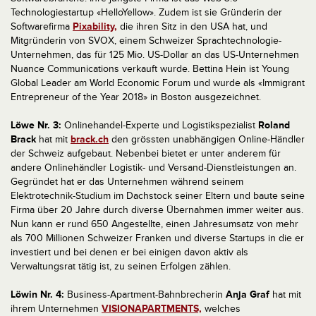
Technologiestartup «HelloYellow». Zudem ist sie Gründerin der
Softwarefirma
Pixability,
die ihren Sitz in den USA hat, und
Mitgründerin von SVOX, einem Schweizer Sprachtechnologie-
Unternehmen, das für 125 Mio. US-Dollar an das US-Unternehmen
Nuance Communications verkauft wurde. Bettina Hein ist Young
Global Leader am World Economic Forum und wurde als «Immigrant
Entrepreneur of the Year 2018» in Boston ausgezeichnet.
Löwe Nr. 3:
Onlinehandel-Experte und Logistikspezialist
Roland
Brack
hat mit
brack.ch
den grössten unabhängigen Online-Händler
der Schweiz aufgebaut. Nebenbei bietet er unter anderem für
andere Onlinehändler Logistik- und Versand-Dienstleistungen an.
Gegründet hat er das Unternehmen während seinem
Elektrotechnik-Studium im Dachstock seiner Eltern und baute seine
Firma über 20 Jahre durch diverse Übernahmen immer weiter aus.
Nun kann er rund 650 Angestellte, einen Jahresumsatz von mehr
als 700 Millionen Schweizer Franken und diverse Startups in die er
investiert und bei denen er bei einigen davon aktiv als
Verwaltungsrat tätig ist, zu seinen Erfolgen zählen.
Löwin Nr. 4:
Business-Apartment-Bahnbrecherin
Anja Graf
hat mit
ihrem Unternehmen
VISIONAPARTMENTS,
welches