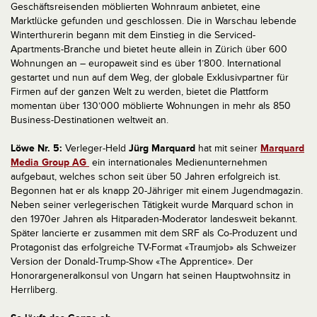
Geschäftsreisenden möblierten Wohnraum anbietet, eine
Marktlücke gefunden und geschlossen. Die in Warschau lebende
Winterthurerin begann mit dem Einstieg in die Serviced-
Apartments-Branche und bietet heute allein in Zürich über 600
Wohnungen an – europaweit sind es über 1’800. International
gestartet und nun auf dem Weg, der globale Exklusivpartner für
Firmen auf der ganzen Welt zu werden, bietet die Plattform
momentan über 130’000 möblierte Wohnungen in mehr als 850
Business-Destinationen weltweit an.
Löwe Nr. 5:
Verleger-Held
Jürg Marquard
hat mit seiner
Marquard
Media Group AG
ein internationales Medienunternehmen
aufgebaut, welches schon seit über 50 Jahren erfolgreich ist.
Begonnen hat er als knapp 20-Jähriger mit einem Jugendmagazin.
Neben seiner verlegerischen Tätigkeit wurde Marquard schon in
den 1970er Jahren als Hitparaden-Moderator landesweit bekannt.
Später lancierte er zusammen mit dem SRF als Co-Produzent und
Protagonist das erfolgreiche TV-Format «Traumjob» als Schweizer
Version der Donald-Trump-Show «The Apprentice». Der
Honorargeneralkonsul von Ungarn hat seinen Hauptwohnsitz in
Herrliberg.