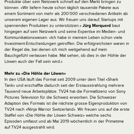
Produkte über sein Netzwerk schnell auf den Markt bringen zu
können. «Wir liefern heute schon täglich tausende Pakete aus
einem Sortiment von mehr als 200’000 verschiedenen Artikeln ab
unserem eigenen Lager aus. Wir freuen uns darauf, Startups mit
spannenden Produkten zu unterstützen.»
Jürg Marquard
baut
hingegen auf sein Netzwerk und seine Expertise im Medien- und
Kommunikationswesen: «Ich habe in meinem Leben schon viele
Investment-Entscheidungen getroffen. Die erfolgreichsten waren in
der Regel die, bei denen ich mich weitgehend auf mein
Bauchgefühl verlassen habe. Mal sehen, ob dies in der Höhle der
Löwen auch der Fall sein wird.»
Mehr zu «Die Höhle der Löwen»
In den USA läuft das Format seit 2009 unter dem Titel «Shark
Tank» und erschaffte dadurch seit der Erstausstrahlung mehrere
Tausend neue Arbeitsplätze. TV24 hat die Formatlizenz von Sony
Pictures Television für die Schweiz erworben. Die Schweizer
Adaption des Formats ist die nächste grosse Eigenproduktion von
TV24 nach «Ninja Warrior Switzerland». Wir freuen uns auf die erste
Staffel von «Die Höhle der Löwen Schweiz» welche sechs
Episoden umfasst und ab Mai 2019 wöchentlich in der Primetime
auf TV24 ausgestrahlt wird.