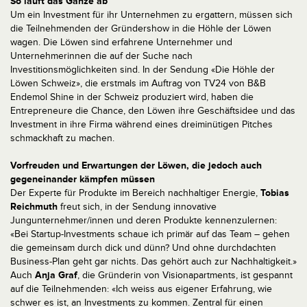
So läuft das Ganze ab
Um ein Investment für ihr Unternehmen zu ergattern, müssen sich
die Teilnehmenden der Gründershow in die Höhle der Löwen
wagen. Die Löwen sind erfahrene Unternehmer und
Unternehmerinnen die auf der Suche nach
Investitionsmöglichkeiten sind. In der Sendung «Die Höhle der
Löwen Schweiz», die erstmals im Auftrag von TV24 von B&B
Endemol Shine in der Schweiz produziert wird, haben die
Entrepreneure die Chance, den Löwen ihre Geschäftsidee und das
Investment in ihre Firma während eines dreiminütigen Pitches
schmackhaft zu machen.
Vorfreuden und Erwartungen der Löwen, die jedoch auch
gegeneinander kämpfen müssen
Der Experte für Produkte im Bereich nachhaltiger Energie,
Tobias
Reichmuth
freut sich, in der Sendung innovative
Jungunternehmer/innen und deren Produkte kennenzulernen:
«Bei Startup-Investments schaue ich primär auf das Team – gehen
die gemeinsam durch dick und dünn? Und ohne durchdachten
Business-Plan geht gar nichts. Das gehört auch zur Nachhaltigkeit.»
Auch
Anja Graf
, die Gründerin von Visionapartments, ist gespannt
auf die Teilnehmenden: «Ich weiss aus eigener Erfahrung, wie
schwer es ist, an Investments zu kommen. Zentral für einen