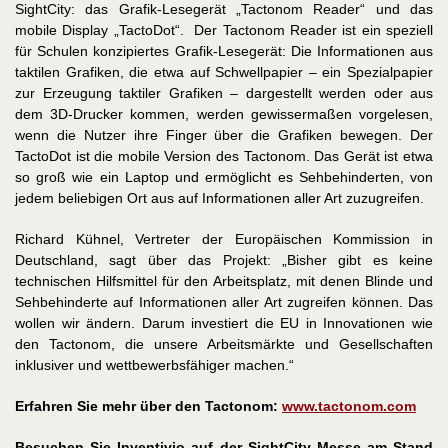
SightCity: das Grafik-Lesegerät „Tactonom Reader“ und das
mobile Display „TactoDot“. Der Tactonom Reader ist ein speziell
für Schulen konzipiertes Grafik-Lesegerät: Die Informationen aus
taktilen Grafiken, die etwa auf Schwellpapier – ein Spezialpapier
zur Erzeugung taktiler Grafiken – dargestellt werden oder aus
dem 3D-Drucker kommen, werden gewissermaßen vorgelesen,
wenn die Nutzer ihre Finger über die Grafiken bewegen. Der
TactoDot ist die mobile Version des Tactonom. Das Gerät ist etwa
so groß wie ein Laptop und ermöglicht es Sehbehinderten, von
jedem beliebigen Ort aus auf Informationen aller Art zuzugreifen.
Richard Kühnel, Vertreter der Europäischen Kommission in
Deutschland, sagt über das Projekt: „Bisher gibt es keine
technischen Hilfsmittel für den Arbeitsplatz, mit denen Blinde und
Sehbehinderte auf Informationen aller Art zugreifen können. Das
wollen wir ändern. Darum investiert die EU in Innovationen wie
den Tactonom, die unsere Arbeitsmärkte und Gesellschaften
inklusiver und wettbewerbsfähiger machen.“
Erfahren Sie mehr über den Tactonom:
www.tactonom.com
Besuchen Sie Inventivio auf der SightCity Messe am Stand