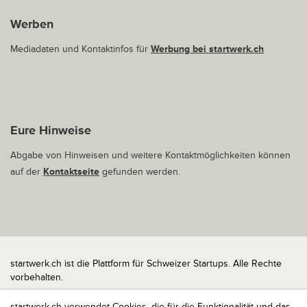
Werben
Mediadaten und Kontaktinfos für
Werbung bei startwerk.ch
Eure Hinweise
Abgabe von Hinweisen und weitere Kontaktmöglichkeiten können
auf der
Kontaktseite
gefunden werden.
startwerk.ch ist die Plattform für Schweizer Startups. Alle Rechte
vorbehalten.
Impressum
startwerk.ch verwendet Cookies, die für die Funktionalität und das