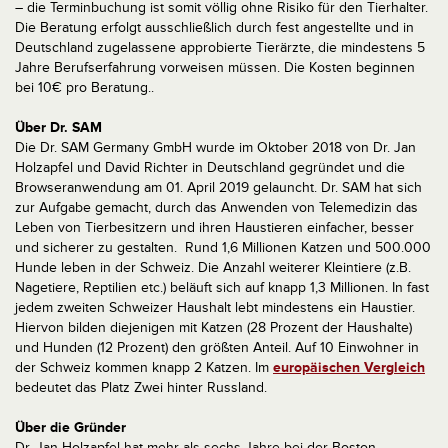
– die Terminbuchung ist somit völlig ohne Risiko für den Tierhalter.
Die Beratung erfolgt ausschließlich durch fest angestellte und in
Deutschland zugelassene approbierte Tierärzte, die mindestens 5
Jahre Berufserfahrung vorweisen müssen. Die Kosten beginnen
bei 10€ pro Beratung..
Über Dr. SAM
Die Dr. SAM Germany GmbH wurde im Oktober 2018 von Dr. Jan
Holzapfel und David Richter in Deutschland gegründet und die
Browseranwendung am 01. April 2019 gelauncht. Dr. SAM hat sich
zur Aufgabe gemacht, durch das Anwenden von Telemedizin das
Leben von Tierbesitzern und ihren Haustieren einfacher, besser
und sicherer zu gestalten. Rund 1,6 Millionen Katzen und 500.000
Hunde leben in der Schweiz. Die Anzahl weiterer Kleintiere (z.B.
Nagetiere, Reptilien etc.) beläuft sich auf knapp 1,3 Millionen. In fast
jedem zweiten Schweizer Haushalt lebt mindestens ein Haustier.
Hiervon bilden diejenigen mit Katzen (28 Prozent der Haushalte)
und Hunden (12 Prozent) den größten Anteil. Auf 10 Einwohner in
der Schweiz kommen knapp 2 Katzen. Im
europäischen Vergleich
bedeutet das Platz Zwei hinter Russland.
Über die Gründer
Dr. Jan Holzapfel hat mehr als sechs Jahre bei der Boston