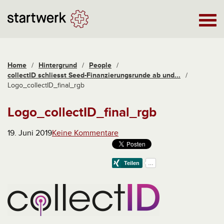
Home
/
Hintergrund
/
People
/
collectID schliesst Seed-Finanzierungsrunde ab und...
/
Logo_collectID_final_rgb
Logo_collectID_final_rgb
19. Juni 2019
Keine Kommentare