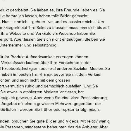
ukt gearbeitet. Sie lieben es, Ihre Freunde lieben es. Sie
t herstellen lassen, haben tolle Bilder gemacht,
un – endlich – geht er live, und es passiert: nichts. Um
ekategorie auf Ihre Seite zu stossen, muss man sich bis auf
t ihre Webseite und Verkäufe via Webshop haben Sie
erpufft. Aber lassen Sie sich nicht entmutigen. Bleiben Sie
Unternehmer und selbstständig.
 für Ihr Produkt Aufmerksamkeit erzeugen können.
Verkaufsstart laufend über Ihre Fortschritte in der
uf Facebook, Instagram oder auf anderen Sozialen Medien. So
haben im besten Fall «Fans», bevor Sie mit dem Verkauf
ichten und auch nicht mit dem grossen
art vermutlich ruhig und gemächlich ausfallen. Und Sie
e etwas in etablierten Märkten lancieren, hat
uigkeit gewartet. Aber wenn Sie eine klare Positionierung,
ves Angebot mit einem gewissen Mehrwert gegenüber der
t liefern, werden Sie früher oder später Erfolg haben.
den, brauchen Sie gute Bilder und Videos. Mit relativ wenig
iele Personen, mindestens behaupten das die Anbieter. Aber