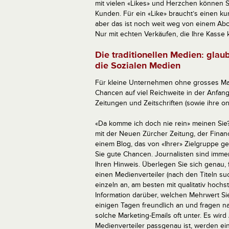
mit vielen «Likes» und Herzchen können S
Kunden. Für ein «Like» braucht’s einen
aber das ist noch weit weg von einem Abo
Nur mit echten Verkäufen, die Ihre Kasse k
Die traditionellen Medien: gla
die Sozialen Medien
Für kleine Unternehmen ohne grosses Mar
Chancen auf viel Reichweite in der Anfan
Zeitungen und Zeitschriften (sowie ihre onli
«Da komme ich doch nie rein» meinen Sie? W
mit der Neuen Zürcher Zeitung, der Fina
einem Blog, das von «Ihrer» Zielgruppe ge
Sie gute Chancen. Journalisten sind imme
Ihren Hinweis. Überlegen Sie sich genau, 
einen Medienverteiler (nach den Titeln su
einzeln an, am besten mit qualitativ hoc
Information darüber, welchen Mehrwert Sie 
einigen Tagen freundlich an und fragen nac
solche Marketing-Emails oft unter. Es wi
Medienverteiler passgenau ist, werden ei