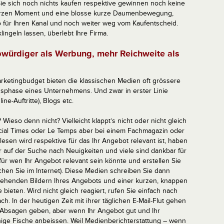
ie sich noch nichts kaufen respektive gewinnen noch keine
 kurzen Moment und eine blosse kurze Daumenbewegung,
 für Ihren Kanal und noch weiter weg vom Kaufentscheid.
lingeln lassen, überlebt Ihre Firma.
ubwürdiger als Werbung, mehr Reichweite als
ketingbudget bieten die klassischen Medien oft grössere
gsphase eines Unternehmens. Und zwar in erster Linie
ne-Auftritte), Blogs etc.
ieso denn nicht? Vielleicht klappt’s nicht oder nicht gleich
ncial Times oder Le Temps aber bei einem Fachmagazin oder
lesen wird respektive für das Ihr Angebot relevant ist, haben
r auf der Suche nach Neuigkeiten und viele sind dankbar für
für wen Ihr Angebot relevant sein könnte und erstellen Sie
chen Sie im Internet). Diese Medien schreiben Sie dann
hstehenden Bildern Ihres Angebots und einer kurzen, knappen
bieten. Wird nicht gleich reagiert, rufen Sie einfach nach
h. In der heutigen Zeit mit ihrer täglichen E-Mail-Flut gehen
rd Absagen geben, aber wenn Ihr Angebot gut und Ihr
nige Fische anbeissen. Weil Medienberichterstattung – wenn