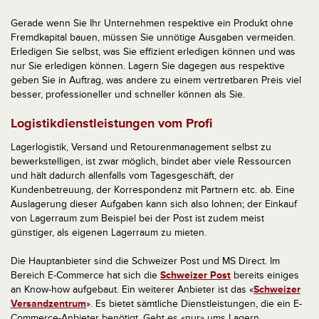
Gerade wenn Sie Ihr Unternehmen respektive ein Produkt ohne
Fremdkapital bauen, müssen Sie unnötige Ausgaben vermeiden.
Erledigen Sie selbst, was Sie effizient erledigen können und was
nur Sie erledigen können. Lagern Sie dagegen aus respektive
geben Sie in Auftrag, was andere zu einem vertretbaren Preis viel
besser, professioneller und schneller können als Sie.
Logistikdienstleistungen vom Profi
Lagerlogistik, Versand und Retourenmanagement selbst zu
bewerkstelligen, ist zwar möglich, bindet aber viele Ressourcen
und hält dadurch allenfalls vom Tagesgeschäft, der
Kundenbetreuung, der Korrespondenz mit Partnern etc. ab. Eine
Auslagerung dieser Aufgaben kann sich also lohnen; der Einkauf
von Lagerraum zum Beispiel bei der Post ist zudem meist
günstiger, als eigenen Lagerraum zu mieten.
Die Hauptanbieter sind die Schweizer Post und MS Direct. Im
Bereich E-Commerce hat sich die
Schweizer Post
bereits einiges
an Know-how aufgebaut. Ein weiterer Anbieter ist das «
Schweizer
Versandzentrum
». Es bietet sämtliche Dienstleistungen, die ein E-
Commerce-Anbieter benötigt. Geht es «nur» ums Lagern,