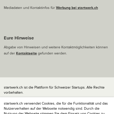
Mediadaten und Kontaktinfos für
Werbung bei startwerk.ch
Eure Hinweise
Abgabe von Hinweisen und weitere Kontaktmöglichkeiten können
auf der
Kontaktseite
gefunden werden.
startwerk.ch ist die Plattform für Schweizer Startups. Alle Rechte
vorbehalten.
Impressum
startwerk.ch verwendet Cookies, die für die Funktionalität und das
Kontakt
Nutzerverhalten auf der Webseite notwendig sind. Durch die
nach oben
Nutzung der Webseite stimmen Sie dem Einsatz von Cookies zu,