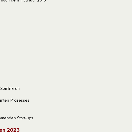
 nach dem 1. Januar 2019
-Seminaren
amten Prozesses
hmenden Start-ups.
ten 2023