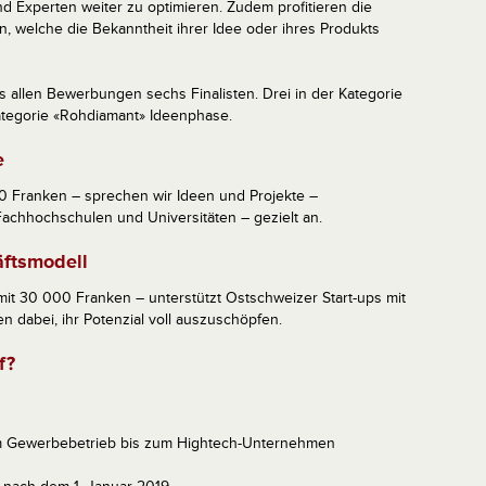
 Experten weiter zu optimieren. Zudem profitieren die
 welche die Bekanntheit ihrer Idee oder ihres Produkts
us allen Bewerbungen sechs Finalisten. Drei in der Kategorie
ategorie «Rohdiamant» Ideenphase.
e
0 Franken – sprechen wir Ideen und Projekte –
chhochschulen und Universitäten – gezielt an.
äftsmodell
mit 30 000 Franken – unterstützt Ostschweizer Start-ups mit
n dabei, ihr Potenzial voll auszuschöpfen.
f?
m Gewerbebetrieb bis zum Hightech-Unternehmen