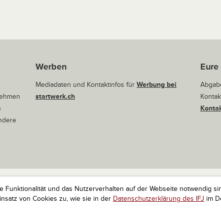
Werben
Eure
r
Mediadaten und Kontaktinfos für
Werbung bei
Abgabe
rnehmen
startwerk.ch
Kontak
n
Kontak
andere
ie Funktionalität und das Nutzerverhalten auf der Webseite notwendig si
r Startups. Alle Rechte vorbehalten.
Impressum
Kontakt
nach 
satz von Cookies zu, wie sie in der
Datenschutzerklärung des IFJ
im De