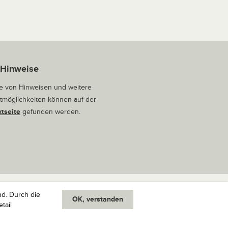
 Hinweise
 von Hinweisen und weitere
tmöglichkeiten können auf der
tseite
gefunden werden.
nd. Durch die
OK, verstanden
oben
tail