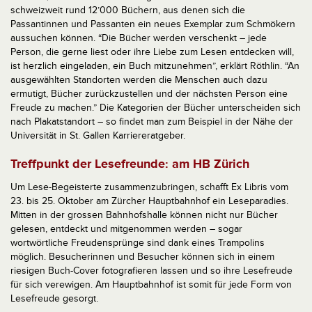
schweizweit rund 12’000 Büchern, aus denen sich die
Passantinnen und Passanten ein neues Exemplar zum Schmökern
aussuchen können. “Die Bücher werden verschenkt – jede
Person, die gerne liest oder ihre Liebe zum Lesen entdecken will,
ist herzlich eingeladen, ein Buch mitzunehmen”, erklärt Röthlin. “An
ausgewählten Standorten werden die Menschen auch dazu
ermutigt, Bücher zurückzustellen und der nächsten Person eine
Freude zu machen.” Die Kategorien der Bücher unterscheiden sich
nach Plakatstandort – so findet man zum Beispiel in der Nähe der
Universität in St. Gallen Karriereratgeber.
Treffpunkt der Lesefreunde: am HB Zürich
Um Lese-Begeisterte zusammenzubringen, schafft Ex Libris vom
23. bis 25. Oktober am Zürcher Hauptbahnhof ein Leseparadies.
Mitten in der grossen Bahnhofshalle können nicht nur Bücher
gelesen, entdeckt und mitgenommen werden – sogar
wortwörtliche Freudensprünge sind dank eines Trampolins
möglich. Besucherinnen und Besucher können sich in einem
riesigen Buch-Cover fotografieren lassen und so ihre Lesefreude
für sich verewigen. Am Hauptbahnhof ist somit für jede Form von
Lesefreude gesorgt.