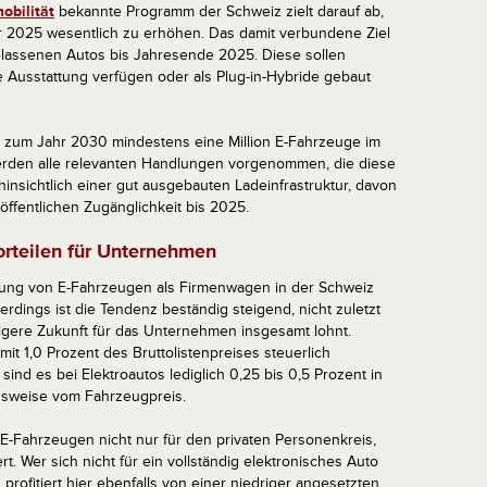
obilität
bekannte Programm der Schweiz zielt darauf ab,
r 2025 wesentlich zu erhöhen. Das damit verbundene Ziel
ugelassenen Autos bis Jahresende 2025. Diese sollen
e Ausstattung verfügen oder als Plug-in-Hybride gebaut
is zum Jahr 2030 mindestens eine Million E-Fahrzeuge im
erden alle relevanten Handlungen vorgenommen, die diese
insichtlich einer gut ausgebauten Ladeinfrastruktur, davon
ffentlichen Zugänglichkeit bis 2025.
orteilen für Unternehmen
zung von E-Fahrzeugen als Firmenwagen in der Schweiz
erdings ist die Tendenz beständig steigend, nicht zuletzt
ltigere Zukunft für das Unternehmen insgesamt lohnt.
t 1,0 Prozent des Bruttolistenpreises steuerlich
 sind es bei Elektroautos lediglich 0,25 bis 0,5 Prozent in
sweise vom Fahrzeugpreis.
E-Fahrzeugen nicht nur für den privaten Personenkreis,
rt. Wer sich nicht für ein vollständig elektronisches Auto
profitiert hier ebenfalls von einer niedriger angesetzten