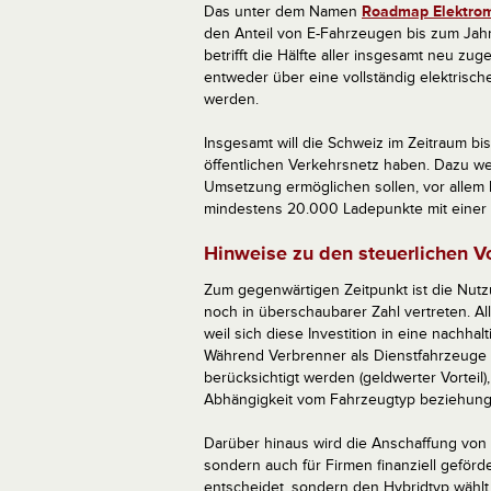
Das unter dem Namen
Roadmap Elektrom
den Anteil von E-Fahrzeugen bis zum Jah
betrifft die Hälfte aller insgesamt neu z
entweder über eine vollständig elektrisch
werden.
Insgesamt will die Schweiz im Zeitraum b
öffentlichen Verkehrsnetz haben. Dazu w
Umsetzung ermöglichen sollen, vor allem h
mindestens 20.000 Ladepunkte mit einer ö
Hinweise zu den steuerlichen V
Zum gegenwärtigen Zeitpunkt ist die Nut
noch in überschaubarer Zahl vertreten. All
weil sich diese Investition in eine nachha
Während Verbrenner als Dienstfahrzeuge mi
berücksichtigt werden (geldwerter Vorteil),
Abhängigkeit vom Fahrzeugtyp beziehung
Darüber hinaus wird die Anschaffung von 
sondern auch für Firmen finanziell geförde
entscheidet, sondern den Hybridtyp wählt, 