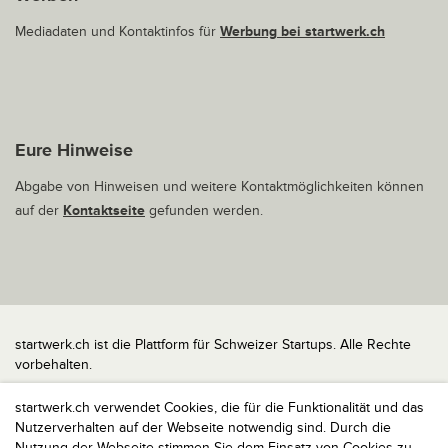
Mediadaten und Kontaktinfos für
Werbung bei startwerk.ch
Eure Hinweise
Abgabe von Hinweisen und weitere Kontaktmöglichkeiten können
auf der
Kontaktseite
gefunden werden.
startwerk.ch ist die Plattform für Schweizer Startups. Alle Rechte
vorbehalten.
Impressum
startwerk.ch verwendet Cookies, die für die Funktionalität und das
Kontakt
Nutzerverhalten auf der Webseite notwendig sind. Durch die
nach oben
Nutzung der Webseite stimmen Sie dem Einsatz von Cookies zu,