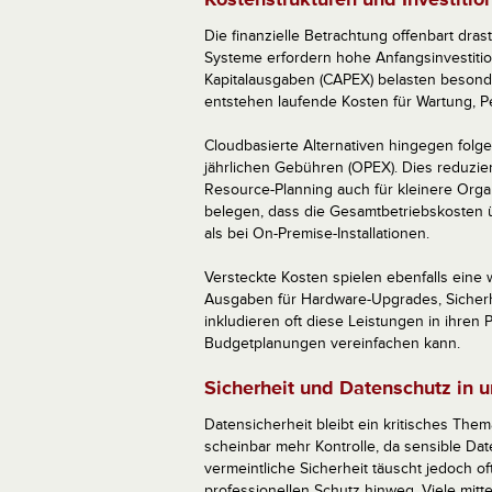
Die finanzielle Betrachtung offenbart dra
Systeme erfordern hohe Anfangsinvestiti
Kapitalausgaben (CAPEX) belasten besonde
entstehen laufende Kosten für Wartung, Pe
Cloudbasierte Alternativen hingegen fol
jährlichen Gebühren (OPEX). Dies reduzier
Resource-Planning auch für kleinere Orga
belegen, dass die Gesamtbetriebskosten ü
als bei On-Premise-Installationen.
Versteckte Kosten spielen ebenfalls eine w
Ausgaben für Hardware-Upgrades, Sicher
inkludieren oft diese Leistungen in ihre
Budgetplanungen vereinfachen kann.
Sicherheit und Datenschutz in
Datensicherheit bleibt ein kritisches Thema
scheinbar mehr Kontrolle, da sensible Da
vermeintliche Sicherheit täuscht jedoch 
professionellen Schutz hinweg. Viele mit