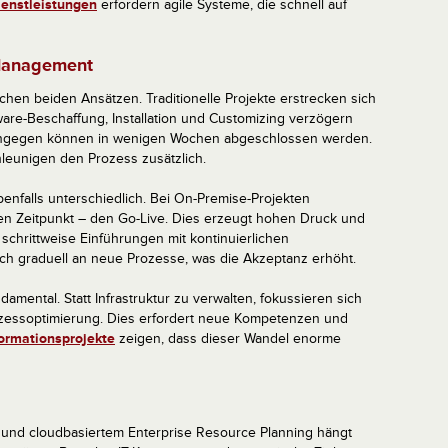
ienstleistungen
erfordern agile Systeme, die schnell auf
Management
schen beiden Ansätzen. Traditionelle Projekte erstrecken sich
ware-Beschaffung, Installation und Customizing verzögern
ingegen können in wenigen Wochen abgeschlossen werden.
leunigen den Prozess zusätzlich.
nfalls unterschiedlich. Bei On-Premise-Projekten
nen Zeitpunkt – den Go-Live. Dies erzeugt hohen Druck und
chrittweise Einführungen mit kontinuierlichen
ch graduell an neue Prozesse, was die Akzeptanz erhöht.
damental. Statt Infrastruktur zu verwalten, fokussieren sich
zessoptimierung. Dies erfordert neue Kompetenzen und
formationsprojekte
zeigen, dass dieser Wandel enorme
 und cloudbasiertem Enterprise Resource Planning hängt