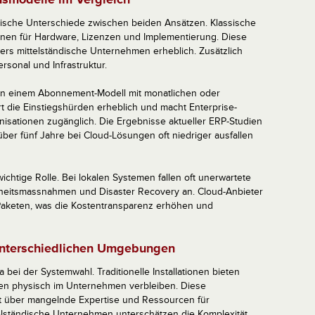
stische Unterschiede zwischen beiden Ansätzen. Klassische
onen für Hardware, Lizenzen und Implementierung. Diese
rs mittelständische Unternehmen erheblich. Zusätzlich
rsonal und Infrastruktur.
gen einem Abonnement-Modell mit monatlichen oder
t die Einstiegshürden erheblich und macht Enterprise-
nisationen zugänglich. Die Ergebnisse aktueller ERP-Studien
ber fünf Jahre bei Cloud-Lösungen oft niedriger ausfallen
ichtige Rolle. Bei lokalen Systemen fallen oft unerwartete
heitsmassnahmen und Disaster Recovery an. Cloud-Anbieter
n Paketen, was die Kostentransparenz erhöhen und
 unterschiedlichen Umgebungen
 bei der Systemwahl. Traditionelle Installationen bieten
ten physisch im Unternehmen verbleiben. Diese
oft über mangelnde Expertise und Ressourcen für
telständische Unternehmen unterschätzen die Komplexität