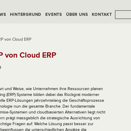
WS
HINTERGRUND
EVENTS
ÜBER UNS
KONTAKT
RP von Cloud ERP
P von Cloud ERP
e
e Art und Weise, wie Unternehmen ihre Ressourcen planen
ing (ERP) Systeme bilden dabei das Rückgrat moderner
lle ERP-Lösungen jahrzehntelang die Geschäftsprozesse
chnologie nun die gesamte Branche. Der fundamentale
ise-Systemen und cloudbasierten Alternativen liegt nicht
dern prägt massgeblich die strategische Ausrichtung von
wichtige Fragen auf: Welche Lösung passt besser zur
 beeinflussen die unterschiedlichen Ansätze die