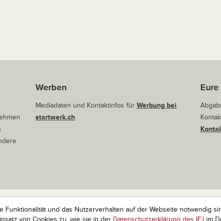
Werben
Eure
r
Mediadaten und Kontaktinfos für
Werbung bei
Abgabe
rnehmen
startwerk.ch
Kontak
n
Kontak
andere
ie Funktionalität und das Nutzerverhalten auf der Webseite notwendig si
r Startups. Alle Rechte vorbehalten.
Impressum
Kontakt
nach 
satz von Cookies zu, wie sie in der
Datenschutzerklärung des IFJ
im De