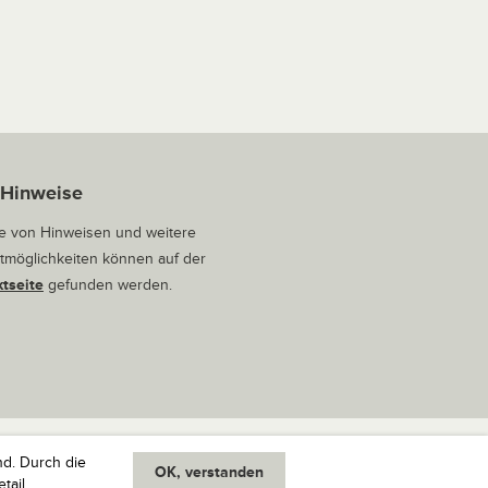
 Hinweise
 von Hinweisen und weitere
tmöglichkeiten können auf der
tseite
gefunden werden.
nd. Durch die
OK, verstanden
oben
tail