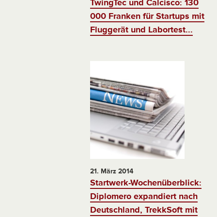
TwingTec und Calcisco: 130
000 Franken für Startups mit
Fluggerät und Labortest...
21. März 2014
Startwerk-Wochenüberblick:
Diplomero expandiert nach
Deutschland, TrekkSoft mit