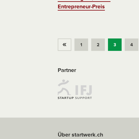
Entrepreneur-Preis
«
1
2
3
4
Partner
Über startwerk.ch