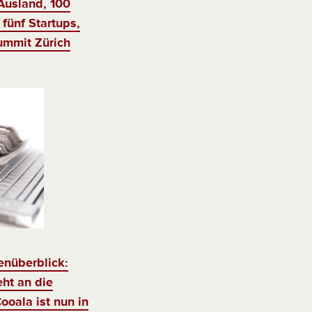
 Ausland, 100
fünf Startups,
mmit Zürich
enüberblick:
ht an die
Cooala ist nun in