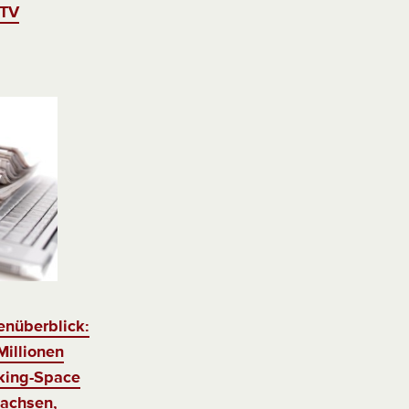
 TV
enüberblick:
Millionen
king-Space
achsen,