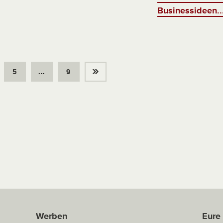
Businessideen..
»
5
...
9
Werben
Eure