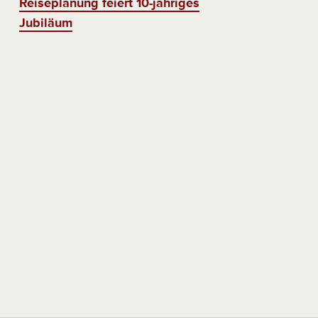
Reiseplanung feiert 10-jähriges
Jubiläum