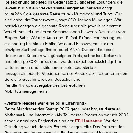
Reiseplanung anbietet. Im Gegensatz zu anderen Lösungen, die
jeweils nur auf ein Verkehrsmittel eingehen, berücksichtigt
routeRANK die gesamte Reiseroute. «Multimodal und Tür-zu-Tür
sind dabei die Zauberworte», sagt CEO Jochen Mundinger. «Wir
berücksichtigen die gesamte Route über alle jeweils relevanten
Verkehrsmittel und deren Kombinationen hinweg.» Das reicht von
Flügen, Bahn, ÖV und Auto über P+Rail, P+Ride, car sharing und
car pooling bis hin zu E-bike, Velo und Fusswegen. In einer
einzigen Suchanfrage findet routeRANK’s System die beste
Reiseroute. Kriterien wie günstigster Preis, schnellste Reisezeit
und niedrige CO2-Emissionen werden dabei berücksichtigt. Für
Unternehmen und Institutionen bietet das Startup
massgeschneiderte Versionen seiner Produkte an, darunter in den
Bereiche Geschäftsreisen, Besucher und
Pendler/Parkplatzvergabe des betrieblichen
Mobilitätsmanagements.
«venture leaders war eine tolle Erfahrung»
Bevor Mundinger das Startup 2007 gegründet hat, studierte er
Mathematik und Informatik. «Als Teil meiner Promotion war ich 2004
schon einmal von England aus an der
ETH Lausanne
. Vor der
Gründung war ich dort als Forscher angestellt.» Das Problem der
Reiseplanung kennen wir alle. Es dauert lange und kann sehr