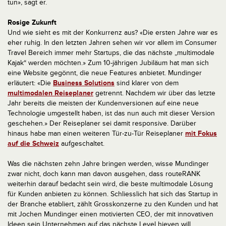
tun», sagt er.
Rosige Zukunft
Und wie sieht es mit der Konkurrenz aus? «Die ersten Jahre war es
eher ruhig. In den letzten Jahren sehen wir vor allem im Consumer
Travel Bereich immer mehr Startups, die das nächste „multimodale
Kajak“ werden möchten.» Zum 10-jährigen Jubiläum hat man sich
eine Website gegönnt, die neue Features anbietet. Mundinger
erläutert: «Die
Business Solutions
sind klarer von dem
multimodalen Reiseplaner
getrennt. Nachdem wir über das letzte
Jahr bereits die meisten der Kundenversionen auf eine neue
Technologie umgestellt haben, ist das nun auch mit dieser Version
geschehen.» Der Reiseplaner sei damit responsive. Darüber
hinaus habe man einen weiteren Tür-zu-Tür Reiseplaner
mit Fokus
auf die Schweiz
aufgeschaltet.
Was die nächsten zehn Jahre bringen werden, wisse Mundinger
zwar nicht, doch kann man davon ausgehen, dass routeRANK
weiterhin darauf bedacht sein wird, die beste multimodale Lösung
für Kunden anbieten zu können. Schliesslich hat sich das Startup in
der Branche etabliert, zählt Grosskonzerne zu den Kunden und hat
mit Jochen Mundinger einen motivierten CEO, der mit innovativen
Ideen sein Unternehmen auf das nächste Level hieven will.