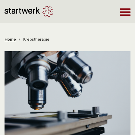
Home
/
Krebstherapie