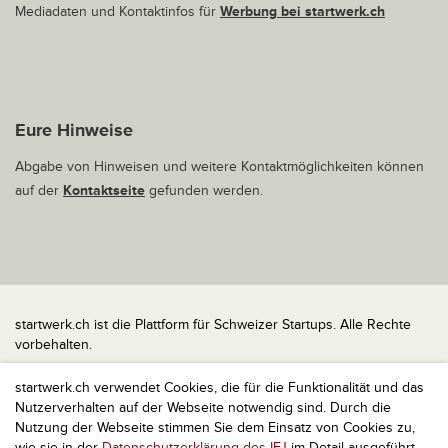
Mediadaten und Kontaktinfos für
Werbung bei startwerk.ch
Eure Hinweise
Abgabe von Hinweisen und weitere Kontaktmöglichkeiten können
auf der
Kontaktseite
gefunden werden.
startwerk.ch ist die Plattform für Schweizer Startups. Alle Rechte
vorbehalten.
Impressum
startwerk.ch verwendet Cookies, die für die Funktionalität und das
Kontakt
Nutzerverhalten auf der Webseite notwendig sind. Durch die
nach oben
Nutzung der Webseite stimmen Sie dem Einsatz von Cookies zu,
wie sie in der
Datenschutzerklärung des IFJ
im Detail ausgeführt