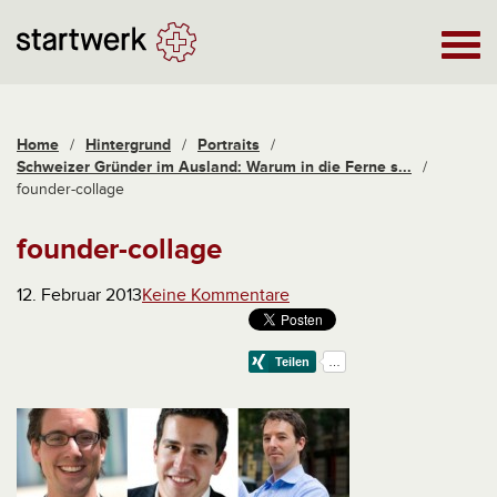
Home
/
Hintergrund
/
Portraits
/
Schweizer Gründer im Ausland: Warum in die Ferne s...
/
founder-collage
founder-collage
12. Februar 2013
Keine Kommentare