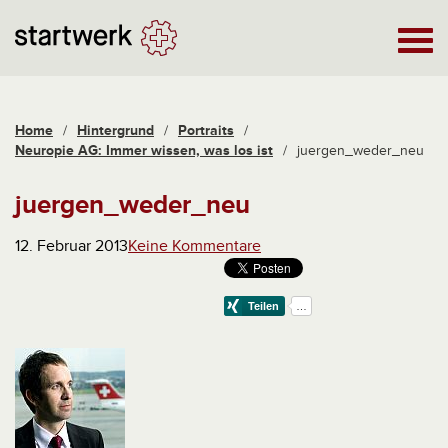
Home
/
Hintergrund
/
Portraits
/
Neuropie AG: Immer wissen, was los ist
/
juergen_weder_neu
juergen_weder_neu
12. Februar 2013
Keine Kommentare