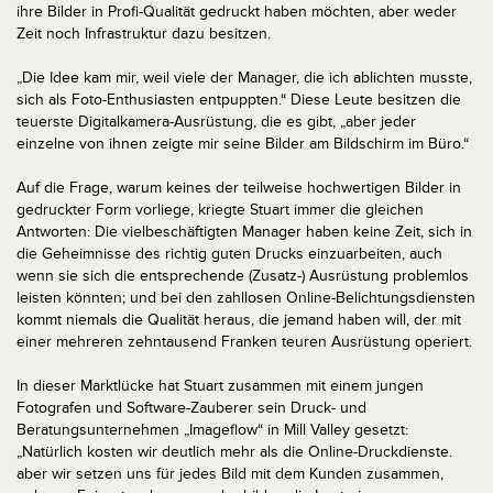
ihre Bilder in Profi-Qualität gedruckt haben möchten, aber weder
Zeit noch Infrastruktur dazu besitzen.
„Die Idee kam mir, weil viele der Manager, die ich ablichten musste,
sich als Foto-Enthusiasten entpuppten.“ Diese Leute besitzen die
teuerste Digitalkamera-Ausrüstung, die es gibt, „aber jeder
einzelne von ihnen zeigte mir seine Bilder am Bildschirm im Büro.“
Auf die Frage, warum keines der teilweise hochwertigen Bilder in
gedruckter Form vorliege, kriegte Stuart immer die gleichen
Antworten: Die vielbeschäftigten Manager haben keine Zeit, sich in
die Geheimnisse des richtig guten Drucks einzuarbeiten, auch
wenn sie sich die entsprechende (Zusatz-) Ausrüstung problemlos
leisten könnten; und bei den zahllosen Online-Belichtungsdiensten
kommt niemals die Qualität heraus, die jemand haben will, der mit
einer mehreren zehntausend Franken teuren Ausrüstung operiert.
In dieser Marktlücke hat Stuart zusammen mit einem jungen
Fotografen und Software-Zauberer sein Druck- und
Beratungsunternehmen „Imageflow“ in Mill Valley gesetzt:
„Natürlich kosten wir deutlich mehr als die Online-Druckdienste.
aber wir setzen uns für jedes Bild mit dem Kunden zusammen,