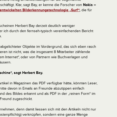
eschäftigt. Klar, sagt Bay, er kenne die Forscher von
Nokia –
entwickelten Bilderkennungstechnologie „Surf“
,
die für
heinen Herbert Bay derzeit deutlich weniger
er ich durch den fernseh-typisch vereinfachenden Bericht
e.
l abgelichteter Objekte im Vordergrund, das sich eben rasch
ren ist nicht, was die insgesamt 8 Mitarbeiter zählende
dem Internet“, oder von Partnern wie Buchverlagen und
äusern.
chine“, sagt Herbert Bay.
tikel in Magazinen das PDF verfügbar hätte, könnten Leser,
nitte davon in Emails an Freunde abzutippen einfach
hand des Bildes erkannt und als PDF in der „reinen Form“ im
 Freund zugeschickt.
nehmen, denn damit liessen sich mit den Artikeln nicht nur
 kostenpflichtig) verknüpfen, sondern eine ganze Menge