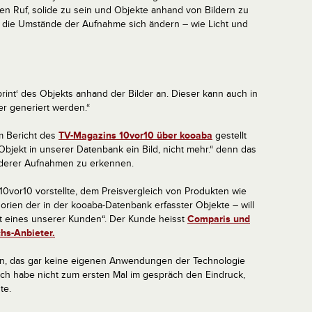
en Ruf, solide zu sein und Objekte anhand von Bildern zu
die Umstände der Aufnahme sich ändern – wie Licht und
int‘ des Objekts anhand der Bilder an. Dieser kann auch in
r generiert werden.“
em Bericht des
TV-Magazins 10vor10 über kooaba
gestellt
Objekt in unserer Datenbank ein Bild, nicht mehr.“ denn das
anderer Aufnahmen zu erkennen.
0vor10 vorstellte, dem Preisvergleich von Produkten wie
ien der in der kooaba-Datenbank erfasster Objekte – will
ot eines unserer Kunden“. Der Kunde heisst
Comparis und
chs-Anbieter.
n, das gar keine eigenen Anwendungen der Technologie
d ich habe nicht zum ersten Mal im gespräch den Eindruck,
te.