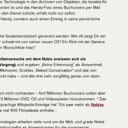
r Technologie in den Archiven von Objekten, die kooaba für
triert ist und das Handy-Foto eines Buchcovers per Mail
en Dienst schickt, erhält nicht nur sofort
 Handy, sondern auch einen Eintrag in seine persönliche
e Gedankenstützen generiert werden: Wie oft zeigt Dir ein
er schwärrmt von seiner neuen CD? Ein Klick mit der Kamera
er Wunschliste hast.“
lbstversuche mit dem Nokia erwiesen sich als
 Vorgang)
und ergaben „Keine Erkennung“ als Antwortmail,
s Memoiren, Scobles „Naked Conversation“ und das von
kt habe – und alle drei sehr sorgfältig genau von oben
ch nicht vorhanden – fünf Millionen Buchcovers sollen aber
.5 Millionen DVD, CD und Videospielen hinzukommen. “ Das
hsprachige Wikipedia Einträge hat.“ Ein paar mehr als
Nokias
de mal 400 Filmplakate enthalte…
hnologien arbeiten viele rund um die Welt, und grade Nokia
Stanford heftig an Anwendungen für die sogenannte