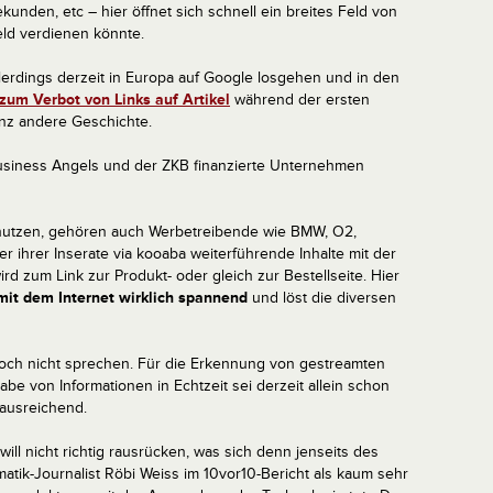
nden, etc – hier öffnet sich schnell ein breites Feld von
d verdienen könnte.
lerdings derzeit in Europa auf Google losgehen und in den
zum Verbot von Links auf Artikel
während der ersten
anz andere Geschichte.
usiness Angels und der ZKB finanzierte Unternehmen
 nutzen, gehören auch Werbetreibende wie BMW, O2,
r ihrer Inserate via kooaba weiterführende Inhalte mit der
rd zum Link zur Produkt- oder gleich zur Bestellseite. Hier
it dem Internet wirklich spannend
und löst die diversen
noch nicht sprechen. Für die Erkennung von gestreamten
be von Informationen in Echtzeit sei derzeit allein schon
 ausreichend.
ill nicht richtig rausrücken, was sich denn jenseits des
atik-Journalist Röbi Weiss im 10vor10-Bericht als kaum sehr