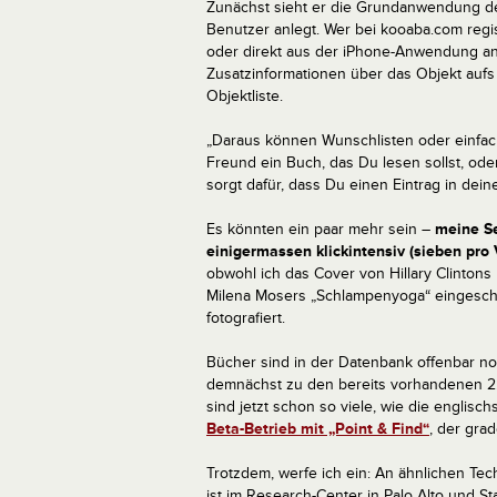
Zunächst sieht er die Grundanwendung de
Benutzer anlegt. Wer bei kooaba.com regis
oder direkt aus der iPhone-Anwendung an d
Zusatzinformationen über das Objekt aufs
Objektliste.
„Daraus können Wunschlisten oder einfach
Freund ein Buch, das Du lesen sollst, od
sorgt dafür, dass Du einen Eintrag in dein
Es könnten ein paar mehr sein –
meine Se
einigermassen klickintensiv (sieben pro
obwohl ich das Cover von Hillary Clinton
Milena Mosers „Schlampenyoga“ eingeschic
fotografiert.
Bücher sind in der Datenbank offenbar no
demnächst zu den bereits vorhandenen 2
sind jetzt schon so viele, wie die englisc
Beta-Betrieb mit „Point & Find“
, der gra
Trotzdem, werfe ich ein: An ähnlichen Tec
ist im Research-Center in Palo Alto und 