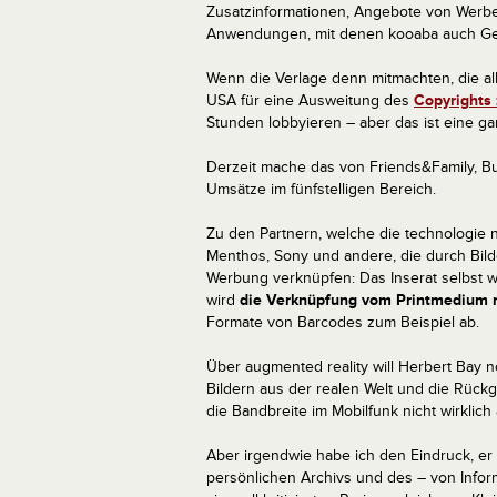
Zusatzinformationen, Angebote von Werbeku
Anwendungen, mit denen kooaba auch Gel
Wenn die Verlage denn mitmachten, die al
USA für eine Ausweitung des
Copyrights 
Stunden lobbyieren – aber das ist eine g
Derzeit mache das von Friends&Family, B
Umsätze im fünfstelligen Bereich.
Zu den Partnern, welche die technologie
Menthos, Sony und andere, die durch Bilde
Werbung verknüpfen: Das Inserat selbst wi
wird
die Verknüpfung vom Printmedium m
Formate von Barcodes zum Beispiel ab.
Über augmented reality will Herbert Bay 
Bildern aus der realen Welt und die Rückga
die Bandbreite im Mobilfunk nicht wirklich
Aber irgendwie habe ich den Eindruck, er w
persönlichen Archivs und des – von Inform