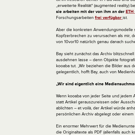
„erweiterte Realität“ (augmented reality) b
sie arbeiten mit der von ihm an der
ETH 
Forschungsarbeiten
frei verfügbar
ist.
Aber die konkreten Anwendungsmodelle sc
Kopfzerbrechen zu verursachen als mir, d
von 10vor10 natürlich genau danach such
Bay sieht zunächst das Archiv blitzschnel
ausdehnen lasse – denn Objekte fotografie
kooaba tut. „Wir beziehen die Bilder aus 
gelegentlich, hofft Bay, auch von Medienh
„Wir sind eigentlich eine Mediensuchmas
Wenn kooaba von jeder Seite und jedem Ar
statt Artikel gerauszureissen oder Aussch
ablichten – et voilà, der Artikel würde an
persönlichen Archiv abgelegt oder einem
Ein enormer Mehrwert für die Medienunter
die Originaltexte als PDF (allenfalls auch