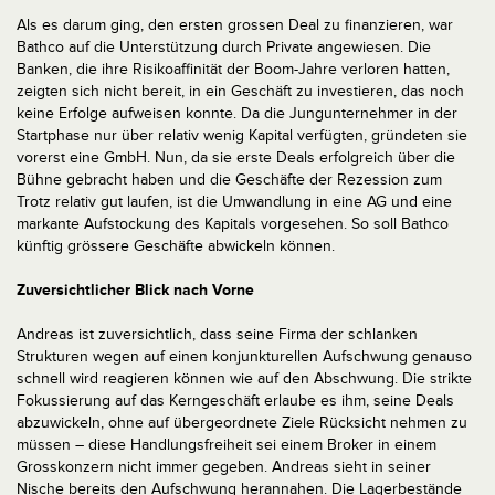
Als es darum ging, den ersten grossen Deal zu finanzieren, war
Bathco auf die Unterstützung durch Private angewiesen. Die
Banken, die ihre Risikoaffinität der Boom-Jahre verloren hatten,
zeigten sich nicht bereit, in ein Geschäft zu investieren, das noch
keine Erfolge aufweisen konnte. Da die Jungunternehmer in der
Startphase nur über relativ wenig Kapital verfügten, gründeten sie
vorerst eine GmbH. Nun, da sie erste Deals erfolgreich über die
Bühne gebracht haben und die Geschäfte der Rezession zum
Trotz relativ gut laufen, ist die Umwandlung in eine AG und eine
markante Aufstockung des Kapitals vorgesehen. So soll Bathco
künftig grössere Geschäfte abwickeln können.
Zuversichtlicher Blick nach Vorne
Andreas ist zuversichtlich, dass seine Firma der schlanken
Strukturen wegen auf einen konjunkturellen Aufschwung genauso
schnell wird reagieren können wie auf den Abschwung. Die strikte
Fokussierung auf das Kerngeschäft erlaube es ihm, seine Deals
abzuwickeln, ohne auf übergeordnete Ziele Rücksicht nehmen zu
müssen – diese Handlungsfreiheit sei einem Broker in einem
Grosskonzern nicht immer gegeben. Andreas sieht in seiner
Nische bereits den Aufschwung herannahen. Die Lagerbestände