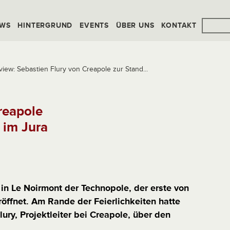
WS
HINTERGRUND
EVENTS
ÜBER UNS
KONTAKT
rview: Sebastien Flury von Creapole zur Stand...
reapole
 im Jura
n Le Noirmont der Technopole, der erste von
röffnet. Am Rande der Feierlichkeiten hatte
ury, Projektleiter bei Creapole, über den