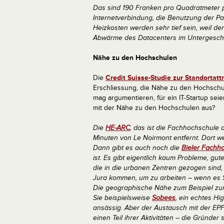
Das sind 190 Franken pro Quadratmeter pro
Internetverbindung, die Benutzung der Pa
Heizkosten werden sehr tief sein, weil der
Abwärme des Datacenters im Untergescho
Nähe zu den Hochschulen
Die
Credit Suisse-Studie zur Standortattr
Erschliessung, die Nähe zu den Hochschu
mag argumentieren, für ein IT-Startup sei
mit der Nähe zu den Hochschulen aus?
Die
HE-ARC
, das ist die Fachhochschule 
Minuten von Le Noirmont entfernt. Dort w
Dann gibt es auch noch die
Bieler Fachh
ist. Es gibt eigentlich kaum Probleme, gute
die in die urbanen Zentren gezogen sind,
Jura kommen, um zu arbeiten – wenn es St
Die geographische Nähe zum Beispiel zu
Sie beispielsweise
Sobees
, ein echtes Hi
ansässig. Aber der Austausch mit der EPFL
einen Teil ihrer Aktivitäten – die Gründe