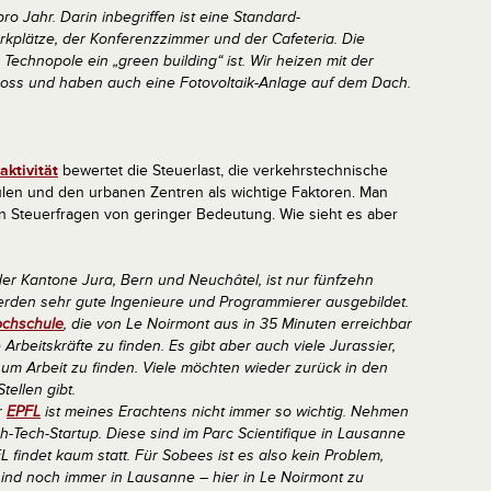
 Jahr. Darin inbegriffen ist eine Standard-
rkplätze, der Konferenzzimmer und der Cafeteria. Die
 Technopole ein „green building“ ist. Wir heizen mit der
ss und haben auch eine Fotovoltaik-Anlage auf dem Dach.
aktivität
bewertet die Steuerlast, die verkehrstechnische
len und den urbanen Zentren als wichtige Faktoren. Man
en Steuerfragen von geringer Bedeutung. Wie sieht es aber
der Kantone Jura, Bern und Neuchâtel, ist nur fünfzehn
erden sehr gute Ingenieure und Programmierer ausgebildet.
ochschule
, die von Le Noirmont aus in 35 Minuten erreichbar
 Arbeitskräfte zu finden. Es gibt aber auch viele Jurassier,
 um Arbeit zu finden. Viele möchten wieder zurück in den
ellen gibt.
r
EPFL
ist meines Erachtens nicht immer so wichtig. Nehmen
gh-Tech-Startup. Diese sind im Parc Scientifique in Lausanne
 findet kaum statt. Für Sobees ist es also kein Problem,
r sind noch immer in Lausanne – hier in Le Noirmont zu