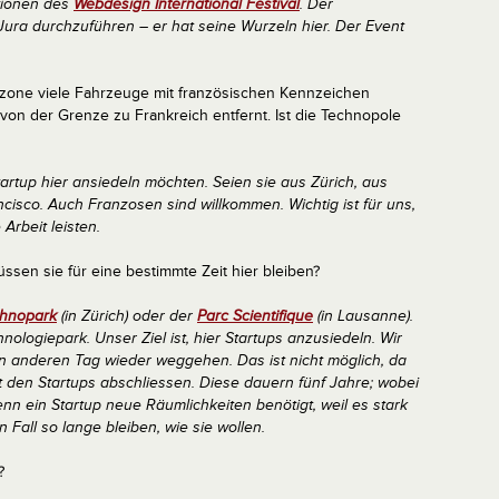
tionen des
Webdesign International Festival
. Der
Jura durchzuführen – er hat seine Wurzeln hier. Der Event
triezone viele Fahrzeuge mit französischen Kennzeichen
 von der Grenze zu Frankreich entfernt. Ist die Technopole
 Startup hier ansiedeln möchten. Seien sie aus Zürich, aus
sco. Auch Franzosen sind willkommen. Wichtig ist für uns,
Arbeit leisten.
üssen sie für eine bestimmte Zeit hier bleiben?
hnopark
(in Zürich) oder der
Parc Scientifique
(in Lausanne).
ologiepark. Unser Ziel ist, hier Startups anzusiedeln. Wir
n anderen Tag wieder weggehen. Das ist nicht möglich, da
t den Startups abschliessen. Diese dauern fünf Jahre; wobei
enn ein Startup neue Räumlichkeiten benötigt, weil es stark
 Fall so lange bleiben, wie sie wollen.
?