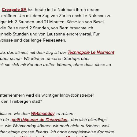
e
Creapole SA
hat heute in Le Noirmont ihren ersten
 eröffnet. Um mit dem Zug von Zürich nach Le Noirmont zu
igte ich 2 Stunden und 21 Minuten. Käme ich von Basel
 die Reise rund 2 Stunden, von Bern brauchte ich
inhalb Stunden und von Lausanne eindreiviertel. Für
tnisse sind das lange Reisezeiten.
:
Ja, das stimmt, mit dem Zug ist der
Technopole Le Noirmont
to aber schon. Wir können unseren Startups aber
it sie sich mit Kunden treffen können, ohne dass diese so
ternehmern wird als wichtiger Innovationstreiber
 den Freibergen statt?
Anlässen wie dem
Webmonday
zu reisen.
h ein „
petit déjeuner de l’innovation
„, das sich allerdings
Etwas wie Webmonday können wir noch nicht aufziehen, weil
 aber einige grosse Events: Ich habe beispielsweise Kontakte