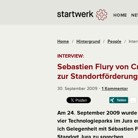
HOME
NE
Home
/
Hintergrund
/
People
/
Inte
INTERVIEW:
Sebastien Flury von C
zur Standortförderung
30. September 2009
1 Kommentar
Am 24. September 2009 wurde i
vier Technologieparks im Jura e
ich Gelegenheit mit Sébastien Fl
Standort Jura zu sprechen.