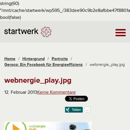
string(60)
"/mnt/cache/startwerk/wp595_/383dee90c9b2e8afbbe47f8801a
bool(false)
Home
/
Hintergrund
/
Portraits
/
Geroco: Ein Facebook für Energieeffizienz
/
webnergie_play.jpg
webnergie_play.jpg
12. Februar 2013
Keine Kommentare