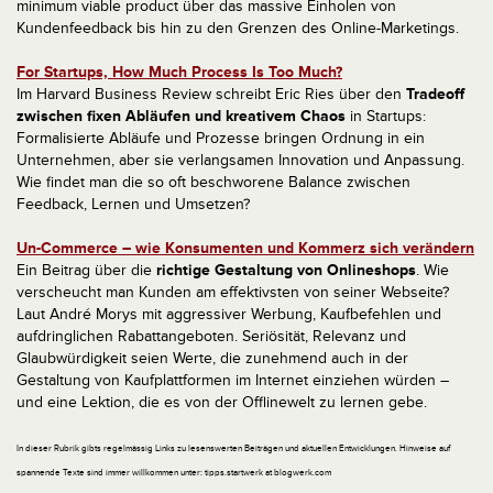
minimum viable product über das massive Einholen von
Kundenfeedback bis hin zu den Grenzen des Online-Marketings.
For Startups, How Much Process Is Too Much?
Im Harvard Business Review schreibt Eric Ries über den
Tradeoff
zwischen fixen Abläufen und kreativem Chaos
in Startups:
Formalisierte Abläufe und Prozesse bringen Ordnung in ein
Unternehmen, aber sie verlangsamen Innovation und Anpassung.
Wie findet man die so oft beschworene Balance zwischen
Feedback, Lernen und Umsetzen?
Un-Commerce – wie Konsumenten und Kommerz sich verändern
Ein Beitrag über die
richtige Gestaltung von Onlineshops
. Wie
verscheucht man Kunden am effektivsten von seiner Webseite?
Laut André Morys mit aggressiver Werbung, Kaufbefehlen und
aufdringlichen Rabattangeboten. Seriösität, Relevanz und
Glaubwürdigkeit seien Werte, die zunehmend auch in der
Gestaltung von Kaufplattformen im Internet einziehen würden –
und eine Lektion, die es von der Offlinewelt zu lernen gebe.
In dieser Rubrik gibts regelmässig Links zu lesenswerten Beiträgen und aktuellen Entwicklungen. Hinweise auf
spannende Texte sind immer willkommen unter: tipps.startwerk at blogwerk.com