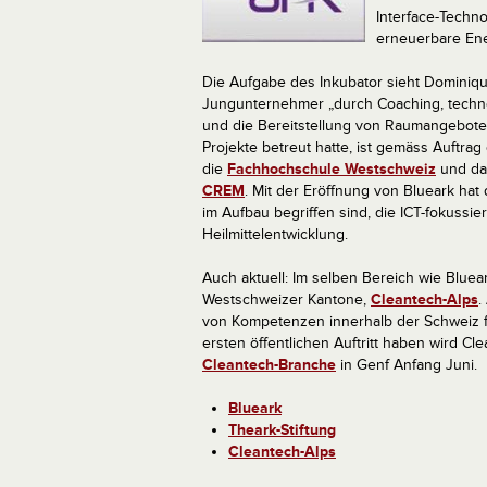
Interface-Techno
erneuerbare Ene
Die Aufgabe des Inkubator sieht Dominiq
Jungunternehmer „durch Coaching, techno
und die Bereitstellung von Raumangeboten
Projekte betreut hatte, ist gemäss Auftrag
die
Fachhochschule Westschweiz
und da
CREM
. Mit der Eröffnung von Blueark hat 
im Aufbau begriffen sind, die ICT-fokussie
Heilmittelentwicklung.
Auch aktuell: Im selben Bereich wie Blueark
Westschweizer Kantone,
Cleantech-Alps
.
von Kompetenzen innerhalb der Schweiz fö
ersten öffentlichen Auftritt haben wird Cl
Cleantech-Branche
in Genf Anfang Juni.
Blueark
Theark-Stiftung
Cleantech-Alps