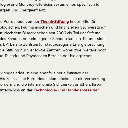
logie) und Monthey (Life-Science) um eines spezifisch für
rgien und Energieeffienz.
ue Perruchoud von der
Theark-Stiftung
in der Hilfe für
logischen, käufmännischen und finanziellen Sachverstand“
. Nachdem Blueark schon seit 2006 als Teil der Stiftung
 des Kantons neu ein eigener Standort lanciert. Partner sind
s EPFL-nahe Zentrum für stadtbezogene Energieforschung
die Stiftung nur vier lokale Zentren, wobei zwei weitere noch
rte Teleark und Phytoark im Bereich der biologischen
 angesiedelt ist eine ebenfalls neue Initiative der
 Als zusätzliche Förderinstitution möchte sie die Vernetzung
rdern und die internationale Sichtbarkeit erhöhen. Ihren
eantech-Alps an der
Technologie- und Handelsbörse der