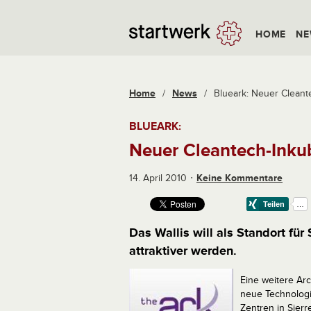
HOME
NE
Home
/
News
/
Blueark: Neuer Cleante
BLUEARK:
Neuer Cleantech-Inkub
14. April 2010
Keine Kommentare
Das Wallis will als Standort fü
attraktiver werden.
Eine weitere Arc
neue Technologi
Zentren in Sierr