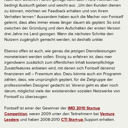
bedingt Auskunft geben und weicht aus: „Um den Kunden dienen
zu können, möchten wir Feedback erhalten und von ihrem
Verhalten lernen.“ Ausserdem haben auch die Macher von Fontself
gelernt, dass alles immer etwas länger dauert als geplant. So sind
zwischen der Gründung und dem Aufschalten der ersten Version
drei Jahre ins Land gezogen. Wann die nächsten Schritte den
Nutzern zugänglich gemacht werden, ist deshalb unklar.
Ebenso offen ist auch, wie genau die jetzigen Dienstleistungen
monetarisiert werden sollen. Einzig zu erfahren ist, dass man
irgendwann zusätzlich zum öffentlichen Inhalt kostenpflichtige
Zusatzfeatures anbieten wird, mit denen sich Fontself dereinst
finanzieren will – Freemium also. Dazu könnte auch ein Programm
zählen, dass, wie ursprünglich geplant, für die Zielgruppe der
professionellen Designer gedacht ist. Vorerst geht es aber noch
darum, möglichst viele der existierenden sozialen Netzwerke von
Fontself zu überzeugen.
Fontself ist einer der Gewinner der
IMD 2010 Startup
Competition
, waren 2009 unter den Teilnehmern bei
Venture
Leaders
und haben 2008-2010
CTI Start-up
Support erhalten.