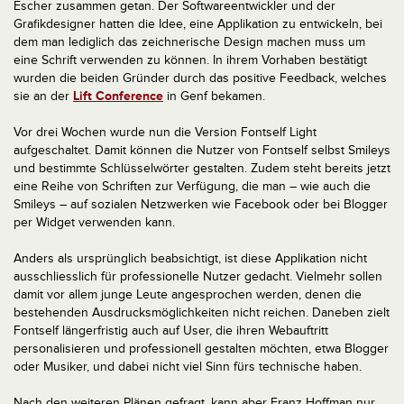
Escher zusammen getan. Der Softwareentwickler und der
Grafikdesigner hatten die Idee, eine Applikation zu entwickeln, bei
dem man lediglich das zeichnerische Design machen muss um
eine Schrift verwenden zu können. In ihrem Vorhaben bestätigt
wurden die beiden Gründer durch das positive Feedback, welches
sie an der
Lift Conference
in Genf bekamen.
Vor drei Wochen wurde nun die Version Fontself Light
aufgeschaltet. Damit können die Nutzer von Fontself selbst Smileys
und bestimmte Schlüsselwörter gestalten. Zudem steht bereits jetzt
eine Reihe von Schriften zur Verfügung, die man – wie auch die
Smileys – auf sozialen Netzwerken wie Facebook oder bei Blogger
per Widget verwenden kann.
Anders als ursprünglich beabsichtigt, ist diese Applikation nicht
ausschliesslich für professionelle Nutzer gedacht. Vielmehr sollen
damit vor allem junge Leute angesprochen werden, denen die
bestehenden Ausdrucksmöglichkeiten nicht reichen. Daneben zielt
Fontself längerfristig auch auf User, die ihren Webauftritt
personalisieren und professionell gestalten möchten, etwa Blogger
oder Musiker, und dabei nicht viel Sinn fürs technische haben.
Nach den weiteren Plänen gefragt, kann aber Franz Hoffman nur