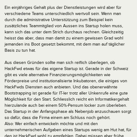
Ein einjähriges Gehalt plus der Dienstleistungen wird aber für
verschiedene Teams unterschiedlich wertvoll sein. Wenn man
durch die administrative Unterstützung zum Beispiel kein
zusätzliches Teammitglied von Aussen ins Startup holen muss,
kann sich das unter dem Strich durchaus rechnen. Gleichzeitig
heisst das aber, dass man damit zu einem gewissen Grad wohl
jemanden ins Boot gesetzt bekommt, mit dem man auf täglicher
Basis zu tun hat.
Aus diesen Gründen sollte man sich reiflich überlegen, ob
HackFwd etwas für das eigene Startup ist. Gerade in der Schweiz
gibt es viele alternative Finanzierungsmöglichkeiten wie
Förderpreise und institutionalisierte Inkubatoren, die einiges von
HackFwds Diensten auch anbieten. Und das obenerwähnte
Bootstrapping ist gerade für IT-ler trotz aller Unkenrufe eine gute
Möglichkeit für den Start. Schliesslich reicht ein Informatikergehalt
hierzulande auch bei einem 50%-Pensum locker zum überleben.
Das Startup in der Anfangsphase als Nebenjob anzuschauen sorgt
so dafür, dass die Firma einem am Schluss noch gehört.
Also: Wer einfach entwickeln möchte und mit den
unternehmerischen Aufgaben eines Startups wenig am Hut hat, für
den ist HackFwd wohl zu empfehlen. Dabei müssen aber frühe