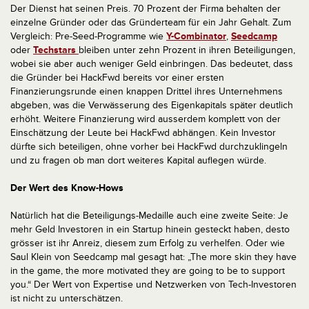
Der Dienst hat seinen Preis. 70 Prozent der Firma behalten der
einzelne Gründer oder das Gründerteam für ein Jahr Gehalt. Zum
Vergleich: Pre-Seed-Programme wie
Y-Combinator
,
Seedcamp
oder
Techstars
bleiben unter zehn Prozent in ihren Beteiligungen,
wobei sie aber auch weniger Geld einbringen. Das bedeutet, dass
die Gründer bei HackFwd bereits vor einer ersten
Finanzierungsrunde einen knappen Drittel ihres Unternehmens
abgeben, was die Verwässerung des Eigenkapitals später deutlich
erhöht. Weitere Finanzierung wird ausserdem komplett von der
Einschätzung der Leute bei HackFwd abhängen. Kein Investor
dürfte sich beteiligen, ohne vorher bei HackFwd durchzuklingeln
und zu fragen ob man dort weiteres Kapital auflegen würde.
Der Wert des Know-Hows
Natürlich hat die Beteiligungs-Medaille auch eine zweite Seite: Je
mehr Geld Investoren in ein Startup hinein gesteckt haben, desto
grösser ist ihr Anreiz, diesem zum Erfolg zu verhelfen. Oder wie
Saul Klein von Seedcamp mal gesagt hat: „The more skin they have
in the game, the more motivated they are going to be to support
you.“ Der Wert von Expertise und Netzwerken von Tech-Investoren
ist nicht zu unterschätzen.