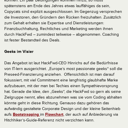
können. Ein paar Bedingungen kommen hinzu, so muss
spätenstens am Ende des Jahres etwas lauffähiges da sein,
Copycats sind explizit ausgeschlossen. Im Gegenzug versprechen
die Investoren, den Gründern den Rücken freizuhalten. Zusätzlich
zum Gehalt erhalten sie Expertise und Dienstleistungen:
Finanzbuchhaltung, Rechtliches und Marketing werden ihnen
durch HackFwd – zumindest teilweise – abgenommen. Coaching
ist fester Bestandteil des Deals.
Geeks im Visier
Das Angebot ist laut HackFwd-CEO Hinrichs auf die Bedürfnisse
von IT-lern ausgerichtet. „Europe’s most passionate geeks“ soll die
Preseed-Finanzierung anziehen. Offensichtlich ist man darauf
fokussiert, mit viel Commitment eine langfristig glaubhafte Marke
aufzubauen, mit der man bei Techies einen Sympathievorsprung
hat. Gerade die Idee, den „Geeks“, die HackFwd so gern als seine
Zielgruppe nennt, alles abzunehmen was sie vom Coding abhalten
könnte geht in diese Richtung. Genauso dazu gehören das
aufwändig gestaltete Corporate Design und der kleine Seitenhieb
aufs
Bootstrapping
im
Flowchart
, der auch auf Anbiederung via
Hitchhiker’s-Guide-Referenz nicht verzichten kann.