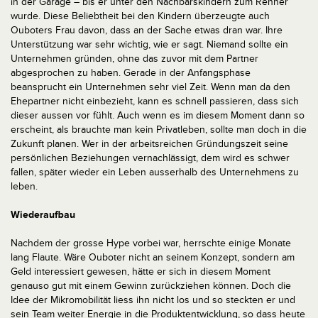
in der Garage – bis er unter den Nachbarskindern zum Renner
wurde. Diese Beliebtheit bei den Kindern überzeugte auch
Ouboters Frau davon, dass an der Sache etwas dran war. Ihre
Unterstützung war sehr wichtig, wie er sagt. Niemand sollte ein
Unternehmen gründen, ohne das zuvor mit dem Partner
abgesprochen zu haben. Gerade in der Anfangsphase
beansprucht ein Unternehmen sehr viel Zeit. Wenn man da den
Ehepartner nicht einbezieht, kann es schnell passieren, dass sich
dieser aussen vor fühlt. Auch wenn es im diesem Moment dann so
erscheint, als brauchte man kein Privatleben, sollte man doch in die
Zukunft planen. Wer in der arbeitsreichen Gründungszeit seine
persönlichen Beziehungen vernachlässigt, dem wird es schwer
fallen, später wieder ein Leben ausserhalb des Unternehmens zu
leben.
Wiederaufbau
Nachdem der grosse Hype vorbei war, herrschte einige Monate
lang Flaute. Wäre Ouboter nicht an seinem Konzept, sondern am
Geld interessiert gewesen, hätte er sich in diesem Moment
genauso gut mit einem Gewinn zurückziehen können. Doch die
Idee der Mikromobilität liess ihn nicht los und so steckten er und
sein Team weiter Energie in die Produktentwicklung, so dass heute