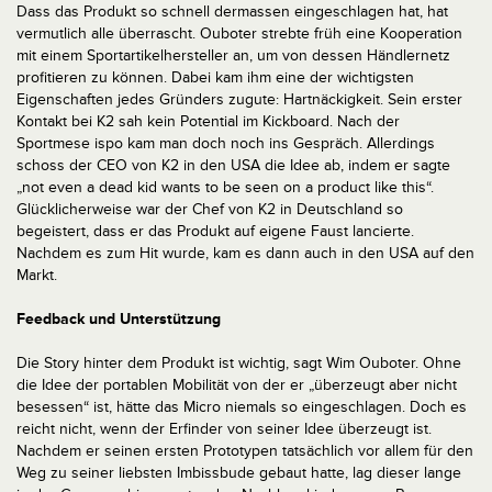
Dass das Produkt so schnell dermassen eingeschlagen hat, hat
vermutlich alle überrascht. Ouboter strebte früh eine Kooperation
mit einem Sportartikelhersteller an, um von dessen Händlernetz
profitieren zu können. Dabei kam ihm eine der wichtigsten
Eigenschaften jedes Gründers zugute: Hartnäckigkeit. Sein erster
Kontakt bei K2 sah kein Potential im Kickboard. Nach der
Sportmese ispo kam man doch noch ins Gespräch. Allerdings
schoss der CEO von K2 in den USA die Idee ab, indem er sagte
„not even a dead kid wants to be seen on a product like this“.
Glücklicherweise war der Chef von K2 in Deutschland so
begeistert, dass er das Produkt auf eigene Faust lancierte.
Nachdem es zum Hit wurde, kam es dann auch in den USA auf den
Markt.
Feedback und Unterstützung
Die Story hinter dem Produkt ist wichtig, sagt Wim Ouboter. Ohne
die Idee der portablen Mobilität von der er „überzeugt aber nicht
besessen“ ist, hätte das Micro niemals so eingeschlagen. Doch es
reicht nicht, wenn der Erfinder von seiner Idee überzeugt ist.
Nachdem er seinen ersten Prototypen tatsächlich vor allem für den
Weg zu seiner liebsten Imbissbude gebaut hatte, lag dieser lange