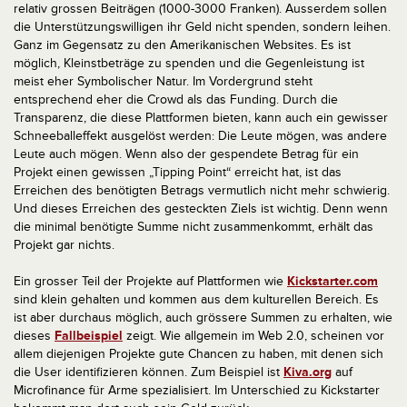
relativ grossen Beiträgen (1000-3000 Franken). Ausserdem sollen
die Unterstützungswilligen ihr Geld nicht spenden, sondern leihen.
Ganz im Gegensatz zu den Amerikanischen Websites. Es ist
möglich, Kleinstbeträge zu spenden und die Gegenleistung ist
meist eher Symbolischer Natur. Im Vordergrund steht
entsprechend eher die Crowd als das Funding. Durch die
Transparenz, die diese Plattformen bieten, kann auch ein gewisser
Schneeballeffekt ausgelöst werden: Die Leute mögen, was andere
Leute auch mögen. Wenn also der gespendete Betrag für ein
Projekt einen gewissen „Tipping Point“ erreicht hat, ist das
Erreichen des benötigten Betrags vermutlich nicht mehr schwierig.
Und dieses Erreichen des gesteckten Ziels ist wichtig. Denn wenn
die minimal benötigte Summe nicht zusammenkommt, erhält das
Projekt gar nichts.
Ein grosser Teil der Projekte auf Plattformen wie
Kickstarter.com
sind klein gehalten und kommen aus dem kulturellen Bereich. Es
ist aber durchaus möglich, auch grössere Summen zu erhalten, wie
dieses
Fallbeispiel
zeigt. Wie allgemein im Web 2.0, scheinen vor
allem diejenigen Projekte gute Chancen zu haben, mit denen sich
die User identifizieren können. Zum Beispiel ist
Kiva.org
auf
Microfinance für Arme spezialisiert. Im Unterschied zu Kickstarter