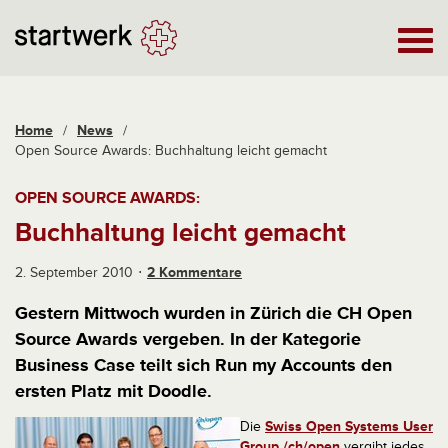
Home
/
News
/
Open Source Awards: Buchhaltung leicht gemacht
OPEN SOURCE AWARDS:
Buchhaltung leicht gemacht
2. September 2010
2 Kommentare
Gestern Mittwoch wurden in Zürich die CH Open
Source Awards vergeben. In der Kategorie
Business Case teilt sich Run my Accounts den
ersten Platz mit Doodle.
Die
Swiss Open Systems User
Group /ch/open
vergibt jedes